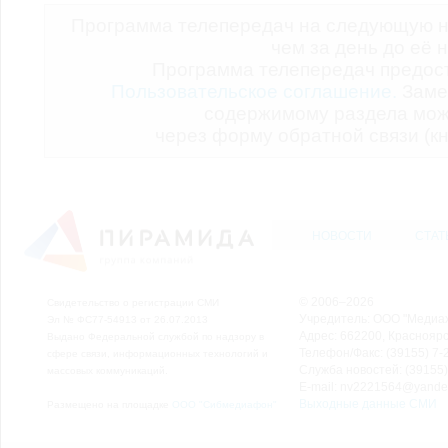
Программа телепередач на следующую н
чем за день до её 
Программа телепередач предо
Пользовательское соглашение.
Заме
содержимому раздела мож
через форму обратной связи (кн
НОВОСТИ
СТАТ
© 2006–2026
Свидетельство о регистрации СМИ
Учредитель: ООО "Медиа
Эл № ФС77-54913 от 26.07.2013
Адрес: 662200, Красноярск
Выдано Федеральной службой по надзору в
Телефон/Факс: (39155) 7-2
сфере связи, информационных технологий и
Служба новостей: (39155)
массовых коммуникаций.
E-mail: nv2221564@yande
Выходные данные СМИ
Размещено на площадке
ООО "Сибмедиафон"