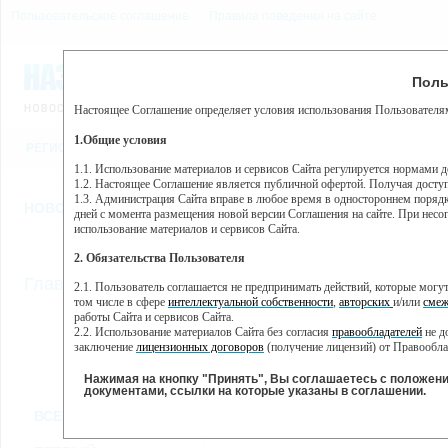
Пользовательское соглашение
Правила поведения на сайте
6 августа, четверг, 8:04
Предупр
Поль
Погода:
0°C, ночью 0°C
Настоящее Соглашение определяет условия использования Пользователям
Этот сайт использует сервис веб-аналитики Яндекс Метрика, пр
(далее — Яндекс).
1.Общие условия
РЕГИСТРАЦИЯ
ВО
Сервис Яндекс Метрика использует технологию “cookie” — неб
пользовательской активности.
1.1. Использование материалов и сервисов Сайта регулируется нормами 
1.2. Настоящее Соглашение является публичной офертой. Получая досту
Собранная при помощи cookie информация не может идентифици
1.3. Администрация Сайта вправе в любое время в одностороннем порядк
использовании вами данного сайта, собранная при помощи cooki
НОВОСТИ
СТАТЬИ
ОБЪЯВЛЕНИЯ
ВЕБКАМЕРЫ
ЕЩ
Яндекс будет обрабатывать эту информацию в интересах владель
дней с момента размещения новой версии Соглашения на сайте. При несог
активности на сайте. Яндекс обрабатывает эту информацию в п
использование материалов и сервисов Сайта.
Вы можете отказаться от использования cookies, выбрав соотв
2. Обязательства Пользователя
https://yandex.ru/support/metrika/general/opt-out.html Однако эт
//
Главная
ТВ-программа
2.1. Пользователь соглашается не предпринимать действий, которые мог
Нажимая на кнопку "Принять", Вы соглашаетесь на обработк
том числе в сфере
интеллектуальной собственности
,
авторских
и/или
смеж
работы Сайта и сервисов Сайта.
2.2. Использование материалов Сайта без согласия
правообладателей
не д
ПН
ВТ
СР
ЧТ
заключение
лицензионных договоров
(получение лицензий) от Правообла
11 февраля
12 февраля
13 февраля
14 февраля
15 
2.3. При
цитировании
материалов Сайта, включая охраняемые авторские пр
2.4. Комментарии и иные записи Пользователя на Сайте не должны вступ
Нажимая на кнопку "Принять", Вы соглашаетесь с положен
морали и нравственности.
документами, ссылки на которые указаны в соглашении.
Все
Сериалы
Фильм
2.5. Пользователь предупрежден о том, что Администрация Сайта не несе
ВСЕ КАНАЛЫ
содержаться на сайте.
2.6. Пользователь согласен с тем, что Администрация Сайта не несет от