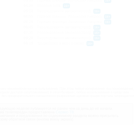
03:55
Горячие границы: Латинская Америка
16+
04:20
История Бога
16+
05:10
Расследования авиакатастроф
16+
05:55
Горячие границы: Латинская Америка
16+
06:20
Горячие границы: Латинская Америка
16+
06:45
Расследования авиакатастроф
16+
07:35
Расследования авиакатастроф
16+
08:20
Расследования авиакатастроф
16+
09:10
Труднейший в мире ремонт
16+
ого некоммерческого использования. При этом любое копирование, воспроизведение,
одном доступе (опубликование) в сети Интернет, любое использование в средствах
 без предварительного письменного разрешения администрации портала запрещается
дующую неделю публикуется не ранее чем за день до её начала.
ма телепередач предоставлена
Сервис-ТВ
.
мечания и предложения по содержимому раздела можно присылать
орму обратной связи (кнопка внизу экрана).