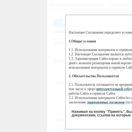
Пользовательское соглашение
Правила пове
Настоящее Соглашение определяет услови
Этот сайт использует сервис веб-ан
(далее — Яндекс).
1.Общие условия
РЕГИСТРАЦИЯ
Сервис Яндекс Метрика использует 
пользовательской активности.
1.1. Использование материалов и сервисо
1.2. Настоящее Соглашение является пуб
Собранная при помощи cookie инфор
1.3. Администрация Сайта вправе в любое
использовании вами данного сайта, 
НОВОСТИ
СТАТЬИ
ОБЪЯВЛЕНИ
Яндекс будет обрабатывать эту инфо
дней с момента размещения новой версии 
активности на сайте. Яндекс обраба
использование материалов и сервисов Сай
Вы можете отказаться от использова
2. Обязательства Пользователя
https://yandex.ru/support/metrika/gen
Главная
//
ТВ-программа
2.1. Пользователь соглашается не предпр
Нажимая на кнопку "Принять", Вы
том числе в сфере
интеллектуальной собст
работы Сайта и сервисов Сайта.
ПН
ВТ
2.2. Использование материалов Сайта без 
21 января
22 января
23
заключение
лицензионных договоров
(пол
2.3. При
цитировании
материалов Сайта, в
2.4. Комментарии и иные записи Пользова
Нажимая на кнопку "Принять", В
морали и нравственности.
документами, ссылки на которые 
ВСЕ КАНАЛЫ
2.5. Пользователь предупрежден о том, чт
содержаться на сайте.
NA
2.6. Пользователь согласен с тем, что Ад
ПЕРВЫЙ
GEO