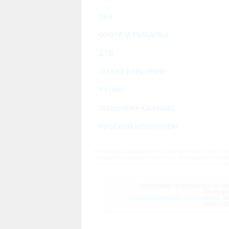
ТВ3
ОХОТА И РЫБАЛКА
ДТВ
VIASAT EXPLORER
TV1000
DISCOVERY CHANNEL
РУССКИЙ ИЛЛЮЗИОН
Материалы предназначены исключительно для личн
переработка, распространение, размещение в своб
массовой информации и/или в коммерческих целях
Программа телепередач на сле
Програм
Пользовательское соглашение.
За
через ф