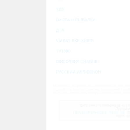
ТВ3
ОХОТА И РЫБАЛКА
ДТВ
VIASAT EXPLORER
TV1000
DISCOVERY CHANNEL
РУССКИЙ ИЛЛЮЗИОН
Материалы предназначены исключительно для личн
переработка, распространение, размещение в своб
массовой информации и/или в коммерческих целях
Программа телепередач на сле
Програм
Пользовательское соглашение.
За
через ф