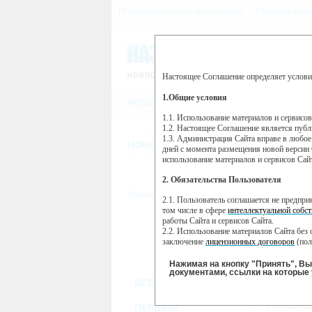
Пользовательское соглашение
Правила пове
Настоящее Соглашение определяет услови
Этот сайт использует сервис веб-ан
(далее — Яндекс).
1.Общие условия
РЕГИСТРАЦИЯ
Сервис Яндекс Метрика использует 
пользовательской активности.
1.1. Использование материалов и сервисо
1.2. Настоящее Соглашение является пуб
Собранная при помощи cookie инфор
1.3. Администрация Сайта вправе в любое
использовании вами данного сайта, 
НОВОСТИ
СТАТЬИ
ОБЪЯВЛЕНИ
Яндекс будет обрабатывать эту инфо
дней с момента размещения новой версии 
активности на сайте. Яндекс обраба
использование материалов и сервисов Сай
Вы можете отказаться от использова
2. Обязательства Пользователя
https://yandex.ru/support/metrika/gen
Главная
//
ТВ-программа
2.1. Пользователь соглашается не предпр
Нажимая на кнопку "Принять", Вы
том числе в сфере
интеллектуальной собст
работы Сайта и сервисов Сайта.
ПН
ВТ
2.2. Использование материалов Сайта без 
21 января
22 января
23
заключение
лицензионных договоров
(пол
2.3. При
цитировании
материалов Сайта, в
2.4. Комментарии и иные записи Пользова
Нажимая на кнопку "Принять", В
морали и нравственности.
документами, ссылки на которые 
ВСЕ КАНАЛЫ
2.5. Пользователь предупрежден о том, чт
содержаться на сайте.
РАССЛЕД
2.6. Пользователь согласен с тем, что Ад
ПЕРВЫЙ