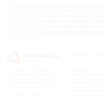
Программа телепередач на следующую н
чем за день до её 
Программа телепередач предо
Пользовательское соглашение.
Заме
содержимому раздела мож
через форму обратной связи (кн
НОВОСТИ
СТАТ
© 2006–2026
Свидетельство о регистрации СМИ
Учредитель: ООО "Медиа
Эл № ФС77-54913 от 26.07.2013
Адрес: 662200, Красноярск
Выдано Федеральной службой по надзору в
Телефон/Факс: (39155) 7-2
сфере связи, информационных технологий и
Служба новостей: (39155)
массовых коммуникаций.
E-mail: nv2221564@yande
Выходные данные СМИ
Размещено на площадке
ООО "Сибмедиафон"