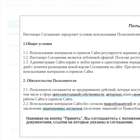
Пользовательское соглашение
Правила поведения на сайте
8 августа, суббота, 9:07
Предупр
Поль
Погода:
0°C, ночью 0°C
Настоящее Соглашение определяет условия использования Пользователям
Этот сайт использует сервис веб-аналитики Яндекс Метрика, пр
(далее — Яндекс).
1.Общие условия
РЕГИСТРАЦИЯ
ВО
Сервис Яндекс Метрика использует технологию “cookie” — неб
пользовательской активности.
1.1. Использование материалов и сервисов Сайта регулируется нормами 
1.2. Настоящее Соглашение является публичной офертой. Получая досту
Собранная при помощи cookie информация не может идентифици
1.3. Администрация Сайта вправе в любое время в одностороннем порядк
использовании вами данного сайта, собранная при помощи cooki
НОВОСТИ
СТАТЬИ
ОБЪЯВЛЕНИЯ
ВЕБКАМЕРЫ
ЕЩ
Яндекс будет обрабатывать эту информацию в интересах владель
дней с момента размещения новой версии Соглашения на сайте. При несог
активности на сайте. Яндекс обрабатывает эту информацию в п
использование материалов и сервисов Сайта.
Вы можете отказаться от использования cookies, выбрав соотв
2. Обязательства Пользователя
https://yandex.ru/support/metrika/general/opt-out.html Однако эт
//
Главная
ТВ-программа
2.1. Пользователь соглашается не предпринимать действий, которые мог
Нажимая на кнопку "Принять", Вы соглашаетесь на обработк
том числе в сфере
интеллектуальной собственности
,
авторских
и/или
смеж
работы Сайта и сервисов Сайта.
2.2. Использование материалов Сайта без согласия
правообладателей
не д
ПН
ВТ
СР
ЧТ
заключение
лицензионных договоров
(получение лицензий) от Правообла
21 января
22 января
23 января
24 января
25
2.3. При
цитировании
материалов Сайта, включая охраняемые авторские пр
2.4. Комментарии и иные записи Пользователя на Сайте не должны вступ
Нажимая на кнопку "Принять", Вы соглашаетесь с положен
морали и нравственности.
документами, ссылки на которые указаны в соглашении.
Все
Сериалы
Фильм
2.5. Пользователь предупрежден о том, что Администрация Сайта не несе
ВСЕ КАНАЛЫ
содержаться на сайте.
2.6. Пользователь согласен с тем, что Администрация Сайта не несет от