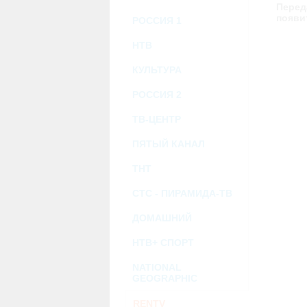
возможными или возникшими потерями и
Перед
услугами, доступными на или полученными
появи
РОССИЯ 1
информацию или ссылки на внешние ресу
2.7. Пользователь принимает положение о 
Администрация Сайта не несет какой-либо 
НТВ
3. Прочие условия
КУЛЬТУРА
3.1. Все возможные споры, вытекающие и
Федерации.
РОССИЯ 2
3.2. Ничто в Соглашении не может поним
совместной деятельности, отношений лич
3.3. Признание судом какого-либо полож
ТВ-ЦЕНТР
Соглашения.
3.4. Бездействие со стороны Администра
ПЯТЫЙ КАНАЛ
позднее соответствующие действия в защи
ТНТ
Политика конфиденциальности и со
СТС - ПИРАМИДА-ТВ
ДОМАШНИЙ
НТВ+ СПОРТ
NATIONAL
GEOGRAPHIC
RENTV