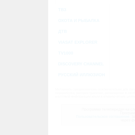
ТВ3
ОХОТА И РЫБАЛКА
ДТВ
VIASAT EXPLORER
TV1000
DISCOVERY CHANNEL
РУССКИЙ ИЛЛЮЗИОН
Материалы предназначены исключительно для личн
переработка, распространение, размещение в своб
массовой информации и/или в коммерческих целях
Программа телепередач на сле
Програм
Пользовательское соглашение.
За
через ф