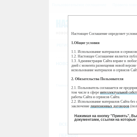
Пользовательское соглашение
Правила пове
Настоящее Соглашение определяет услови
Этот сайт использует сервис веб-ан
(далее — Яндекс).
1.Общие условия
РЕГИСТРАЦИЯ
Сервис Яндекс Метрика использует 
пользовательской активности.
1.1. Использование материалов и сервисо
1.2. Настоящее Соглашение является пуб
Собранная при помощи cookie инфор
1.3. Администрация Сайта вправе в любое
использовании вами данного сайта, 
НОВОСТИ
СТАТЬИ
ОБЪЯВЛЕНИ
Яндекс будет обрабатывать эту инфо
дней с момента размещения новой версии 
активности на сайте. Яндекс обраба
использование материалов и сервисов Сай
Вы можете отказаться от использова
2. Обязательства Пользователя
https://yandex.ru/support/metrika/gen
Главная
//
ТВ-программа
2.1. Пользователь соглашается не предпр
Нажимая на кнопку "Принять", Вы
том числе в сфере
интеллектуальной собст
работы Сайта и сервисов Сайта.
ПН
ВТ
2.2. Использование материалов Сайта без 
21 января
22 января
23
заключение
лицензионных договоров
(пол
2.3. При
цитировании
материалов Сайта, в
2.4. Комментарии и иные записи Пользова
Нажимая на кнопку "Принять", В
морали и нравственности.
документами, ссылки на которые 
ВСЕ КАНАЛЫ
2.5. Пользователь предупрежден о том, чт
содержаться на сайте.
2.6. Пользователь согласен с тем, что Ад
ПЕРВЫЙ