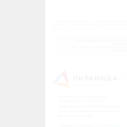
Материалы предназначены исключительно для личн
переработка, распространение, размещение в своб
массовой информации и/или в коммерческих целях
Программа телепередач на сле
Програм
Пользовательское соглашение.
За
через ф
Свидетельство о регистрации СМИ
Эл № ФС77-54913 от 26.07.2013
Выдано Федеральной службой по надзору в
сфере связи, информационных технологий и
массовых коммуникаций.
Размещено на площадке
ООО "Сибмедиафон"