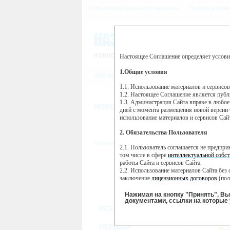
Пользовательское соглашение
Правила пове
Настоящее Соглашение определяет услови
Этот сайт использует сервис веб-ан
(далее — Яндекс).
1.Общие условия
РЕГИСТРАЦИЯ
Сервис Яндекс Метрика использует 
пользовательской активности.
1.1. Использование материалов и сервисо
1.2. Настоящее Соглашение является пуб
Собранная при помощи cookie инфор
1.3. Администрация Сайта вправе в любое
использовании вами данного сайта, 
НОВОСТИ
СТАТЬИ
ОБЪЯВЛЕНИ
Яндекс будет обрабатывать эту инфо
дней с момента размещения новой версии 
активности на сайте. Яндекс обраба
использование материалов и сервисов Сай
Вы можете отказаться от использова
2. Обязательства Пользователя
https://yandex.ru/support/metrika/gen
Главная
//
ТВ-программа
2.1. Пользователь соглашается не предпр
Нажимая на кнопку "Принять", Вы
том числе в сфере
интеллектуальной собст
работы Сайта и сервисов Сайта.
ПН
ВТ
2.2. Использование материалов Сайта без 
21 января
22 января
23
заключение
лицензионных договоров
(пол
2.3. При
цитировании
материалов Сайта, в
2.4. Комментарии и иные записи Пользова
Нажимая на кнопку "Принять", В
морали и нравственности.
документами, ссылки на которые 
ВСЕ КАНАЛЫ
2.5. Пользователь предупрежден о том, чт
содержаться на сайте.
ОХ
2.6. Пользователь согласен с тем, что Ад
ПЕРВЫЙ
РЫ