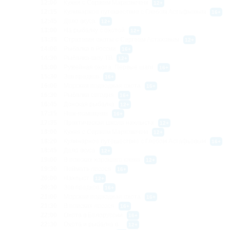
12:00
Кухня с Сержем Марковичем
12+
12:15
Кулинарное путешествие с Глебом Астафьевым
16+
12:45
Дело вкуса
12+
13:00
На рыбалку с охотой
12+
13:35
Стратегия охоты с Сергеем Астаховым
12+
14:00
Рыбалка в России
16+
14:30
Рыбалка-шоу ТВ
12+
15:00
Ружейная охота. Первые шаги
16+
15:30
Зов предков
16+
16:00
Морская подводная охота
16+
16:30
Рыбалка сегодня
16+
16:45
Донская рыбалка
12+
17:15
Нож-помощник
16+
17:35
Практическая школа нахлыста
12+
18:00
Кухня с Сержем Марковичем
12+
18:20
Кулинарное путешествие с Глебом Астафьевым
16+
18:45
Дело вкуса
12+
19:00
В поисках хорошего клева
12+
19:30
Поймать лосося
16+
20:00
Нахлыст
12+
20:30
Зов предков
16+
21:00
Морская подводная охота
16+
21:30
В поисках лосося
16+
22:00
Охота в Белоруссии
16+
22:30
Охота и рыбалка в...
12+