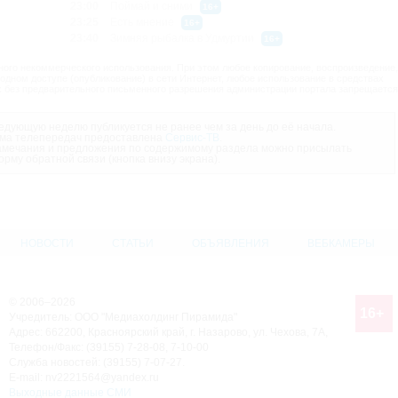
23:00
Поймай и сними
16+
23:25
Есть мнение
16+
23:40
Зимняя рыбалка в Удмуртии
16+
ого некоммерческого использования. При этом любое копирование, воспроизведение,
одном доступе (опубликование) в сети Интернет, любое использование в средствах
 без предварительного письменного разрешения администрации портала запрещается
дующую неделю публикуется не ранее чем за день до её начала.
ма телепередач предоставлена
Сервис-ТВ
.
мечания и предложения по содержимому раздела можно присылать
орму обратной связи (кнопка внизу экрана).
НОВОСТИ
СТАТЬИ
ОБЪЯВЛЕНИЯ
ВЕБКАМЕРЫ
© 2006–2026
16+
Учредитель: ООО "Медиахолдинг Пирамида"
Адрес: 662200, Красноярский край, г. Назарово, ул. Чехова, 7А,
Телефон/Факс: (39155) 7-28-08, 7-10-00
Служба новостей: (39155) 7-07-27.
E-mail: nv2221564@yandex.ru
Выходные данные СМИ