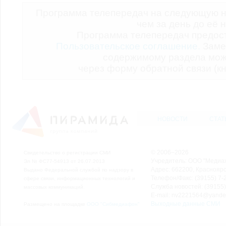
Программа телепередач на следующую н
чем за день до её 
Программа телепередач предо
Пользовательское соглашение.
Заме
содержимому раздела мож
через форму обратной связи (кн
НОВОСТИ
СТАТ
© 2006–2026
Свидетельство о регистрации СМИ
Учредитель: ООО "Медиа
Эл № ФС77-54913 от 26.07.2013
Адрес: 662200, Красноярск
Выдано Федеральной службой по надзору в
Телефон/Факс: (39155) 7-2
сфере связи, информационных технологий и
Служба новостей: (39155)
массовых коммуникаций.
E-mail: nv2221564@yande
Выходные данные СМИ
Размещено на площадке
ООО "Сибмедиафон"