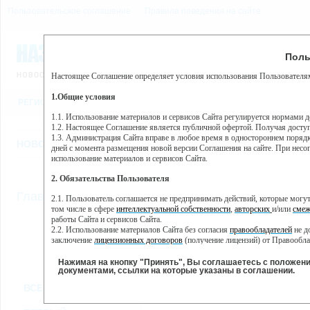
Пользовательское соглашение
Правила поведения на сайте
6 августа, четверг, 16:06
Предупр
Поль
Погода:
0°C, ночью 0°C
Настоящее Соглашение определяет условия использования Пользователям
Этот сайт использует сервис веб-аналитики Яндекс Метрика, пр
(далее — Яндекс).
1.Общие условия
РЕГИСТРАЦИЯ
ВО
Сервис Яндекс Метрика использует технологию “cookie” — неб
пользовательской активности.
1.1. Использование материалов и сервисов Сайта регулируется нормами 
1.2. Настоящее Соглашение является публичной офертой. Получая досту
Собранная при помощи cookie информация не может идентифици
1.3. Администрация Сайта вправе в любое время в одностороннем порядк
использовании вами данного сайта, собранная при помощи cooki
НОВОСТИ
СТАТЬИ
ОБЪЯВЛЕНИЯ
ВЕБКАМЕРЫ
ЕЩ
Яндекс будет обрабатывать эту информацию в интересах владель
дней с момента размещения новой версии Соглашения на сайте. При несог
активности на сайте. Яндекс обрабатывает эту информацию в п
использование материалов и сервисов Сайта.
Вы можете отказаться от использования cookies, выбрав соотв
2. Обязательства Пользователя
https://yandex.ru/support/metrika/general/opt-out.html Однако эт
//
Главная
ТВ-программа
2.1. Пользователь соглашается не предпринимать действий, которые мог
Нажимая на кнопку "Принять", Вы соглашаетесь на обработк
том числе в сфере
интеллектуальной собственности
,
авторских
и/или
смеж
работы Сайта и сервисов Сайта.
2.2. Использование материалов Сайта без согласия
правообладателей
не д
ПН
СР
ЧТ
ВТ
заключение
лицензионных договоров
(получение лицензий) от Правообла
14 января
16 января
17 января
18
15 января
2.3. При
цитировании
материалов Сайта, включая охраняемые авторские пр
2.4. Комментарии и иные записи Пользователя на Сайте не должны вступ
Нажимая на кнопку "Принять", Вы соглашаетесь с положен
морали и нравственности.
документами, ссылки на которые указаны в соглашении.
Все
Сериалы
Фильм
2.5. Пользователь предупрежден о том, что Администрация Сайта не несе
ВСЕ КАНАЛЫ
содержаться на сайте.
2.6. Пользователь согласен с тем, что Администрация Сайта не несет от