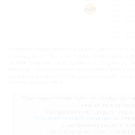
08:30
Новос
12:00
Инфор
12:30
Новос
16:00
Инфор
16:30
Новос
19:00
Инфор
19:30
Новос
23:00
Новос
Материалы предназначены исключительно для ли
использования. При этом любое копирование, во
распространение, размещение в свободном доступ
Интернет, любое использование в средствах мас
коммерческих целях без предварительного пись
портала запрещается.
Программа телепередач на следующую н
чем за день до её 
Программа телепередач предо
Пользовательское соглашение.
Заме
содержимому раздела мож
через форму обратной связи (кн