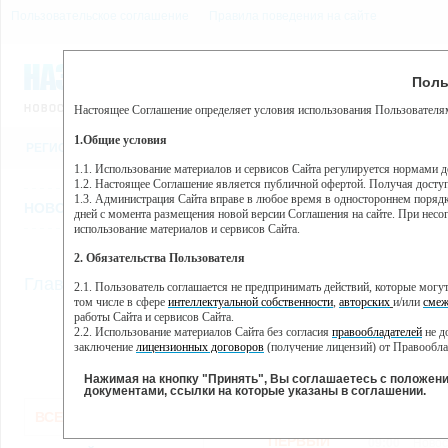
Пользовательское соглашение
Правила поведения на сайте
6 августа, четверг, 23:18
Предупр
Поль
Погода:
0°C, ночью 0°C
Настоящее Соглашение определяет условия использования Пользователям
Этот сайт использует сервис веб-аналитики Яндекс Метрика, пр
(далее — Яндекс).
1.Общие условия
РЕГИСТРАЦИЯ
ВО
Сервис Яндекс Метрика использует технологию “cookie” — неб
пользовательской активности.
1.1. Использование материалов и сервисов Сайта регулируется нормами 
1.2. Настоящее Соглашение является публичной офертой. Получая досту
Собранная при помощи cookie информация не может идентифици
1.3. Администрация Сайта вправе в любое время в одностороннем порядк
использовании вами данного сайта, собранная при помощи cooki
НОВОСТИ
СТАТЬИ
ОБЪЯВЛЕНИЯ
ВЕБКАМЕРЫ
ЕЩ
Яндекс будет обрабатывать эту информацию в интересах владель
дней с момента размещения новой версии Соглашения на сайте. При несог
активности на сайте. Яндекс обрабатывает эту информацию в п
использование материалов и сервисов Сайта.
Вы можете отказаться от использования cookies, выбрав соотв
2. Обязательства Пользователя
https://yandex.ru/support/metrika/general/opt-out.html Однако эт
//
Главная
ТВ-программа
2.1. Пользователь соглашается не предпринимать действий, которые мог
Нажимая на кнопку "Принять", Вы соглашаетесь на обработк
том числе в сфере
интеллектуальной собственности
,
авторских
и/или
смеж
работы Сайта и сервисов Сайта.
2.2. Использование материалов Сайта без согласия
правообладателей
не д
ПН
СР
ЧТ
ВТ
заключение
лицензионных договоров
(получение лицензий) от Правообла
14 января
16 января
17 января
18
15 января
2.3. При
цитировании
материалов Сайта, включая охраняемые авторские пр
2.4. Комментарии и иные записи Пользователя на Сайте не должны вступ
Нажимая на кнопку "Принять", Вы соглашаетесь с положен
морали и нравственности.
документами, ссылки на которые указаны в соглашении.
Все
Сериалы
Фильм
2.5. Пользователь предупрежден о том, что Администрация Сайта не несе
ВСЕ КАНАЛЫ
содержаться на сайте.
2.6. Пользователь согласен с тем, что Администрация Сайта не несет от
ПЕРВЫЙ
09:00
Новос