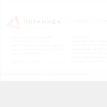
НОВОСТИ
СТАТ
© 2006–2026
Свидетельство о регистрации СМИ
Учредитель: ООО "Медиа
Эл № ФС77-54913 от 26.07.2013
Адрес: 662200, Красноярск
Выдано Федеральной службой по надзору в
Телефон/Факс: (39155) 7-2
сфере связи, информационных технологий и
Служба новостей: (39155)
массовых коммуникаций.
E-mail: nv2221564@yande
Выходные данные СМИ
Размещено на площадке
ООО "Сибмедиафон"
Пользовательское соглашение
Правила поведения на сайте