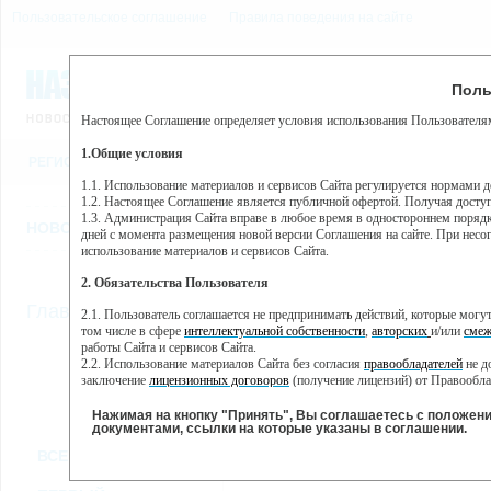
Пользовательское соглашение
Правила поведения на сайте
6 августа, четверг, 9:43
Предупр
Поль
Погода:
0°C, ночью 0°C
Настоящее Соглашение определяет условия использования Пользователям
Этот сайт использует сервис веб-аналитики Яндекс Метрика, пр
(далее — Яндекс).
1.Общие условия
РЕГИСТРАЦИЯ
ВО
Сервис Яндекс Метрика использует технологию “cookie” — неб
пользовательской активности.
1.1. Использование материалов и сервисов Сайта регулируется нормами 
1.2. Настоящее Соглашение является публичной офертой. Получая досту
Собранная при помощи cookie информация не может идентифици
1.3. Администрация Сайта вправе в любое время в одностороннем порядк
использовании вами данного сайта, собранная при помощи cooki
НОВОСТИ
СТАТЬИ
ОБЪЯВЛЕНИЯ
ВЕБКАМЕРЫ
ЕЩ
Яндекс будет обрабатывать эту информацию в интересах владель
дней с момента размещения новой версии Соглашения на сайте. При несог
активности на сайте. Яндекс обрабатывает эту информацию в п
использование материалов и сервисов Сайта.
Вы можете отказаться от использования cookies, выбрав соотв
2. Обязательства Пользователя
https://yandex.ru/support/metrika/general/opt-out.html Однако эт
//
Главная
ТВ-программа
2.1. Пользователь соглашается не предпринимать действий, которые мог
Нажимая на кнопку "Принять", Вы соглашаетесь на обработк
том числе в сфере
интеллектуальной собственности
,
авторских
и/или
смеж
работы Сайта и сервисов Сайта.
2.2. Использование материалов Сайта без согласия
правообладателей
не д
ПН
СР
ЧТ
ВТ
заключение
лицензионных договоров
(получение лицензий) от Правообла
14 января
16 января
17 января
18
15 января
2.3. При
цитировании
материалов Сайта, включая охраняемые авторские пр
2.4. Комментарии и иные записи Пользователя на Сайте не должны вступ
Нажимая на кнопку "Принять", Вы соглашаетесь с положен
морали и нравственности.
документами, ссылки на которые указаны в соглашении.
Все
Сериалы
Фильм
2.5. Пользователь предупрежден о том, что Администрация Сайта не несе
ВСЕ КАНАЛЫ
содержаться на сайте.
2.6. Пользователь согласен с тем, что Администрация Сайта не несет от