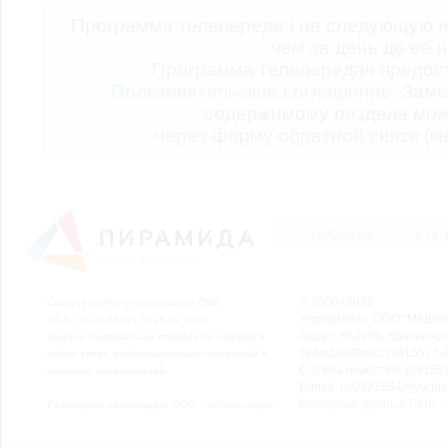
Программа телепередач на следующую н
чем за день до её 
Программа телепередач предо
Пользовательское соглашение.
Заме
содержимому раздела мож
через форму обратной связи (кн
НОВОСТИ
СТАТ
© 2006–2026
Свидетельство о регистрации СМИ
Учредитель: ООО "Медиа
Эл № ФС77-54913 от 26.07.2013
Адрес: 662200, Красноярск
Выдано Федеральной службой по надзору в
Телефон/Факс: (39155) 7-2
сфере связи, информационных технологий и
Служба новостей: (39155)
массовых коммуникаций.
E-mail: nv2221564@yande
Выходные данные СМИ
Размещено на площадке
ООО "Сибмедиафон"