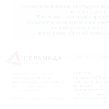
Программа телепередач на следующую н
чем за день до её 
Программа телепередач предо
Пользовательское соглашение.
Заме
содержимому раздела мож
через форму обратной связи (кн
НОВОСТИ
СТАТ
© 2006–2026
Свидетельство о регистрации СМИ
Учредитель: ООО "Медиа
Эл № ФС77-54913 от 26.07.2013
Адрес: 662200, Красноярск
Выдано Федеральной службой по надзору в
Телефон/Факс: (39155) 7-2
сфере связи, информационных технологий и
Служба новостей: (39155)
массовых коммуникаций.
E-mail: nv2221564@yande
Выходные данные СМИ
Размещено на площадке
ООО "Сибмедиафон"