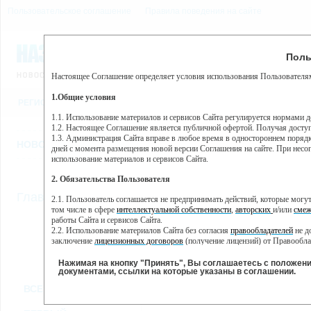
Пользовательское соглашение
Правила поведения на сайте
9 августа, воскресенье, 1
Предупр
Поль
Погода:
0°C, ночью 0°C
Настоящее Соглашение определяет условия использования Пользователям
Этот сайт использует сервис веб-аналитики Яндекс Метрика, пр
(далее — Яндекс).
1.Общие условия
РЕГИСТРАЦИЯ
ВО
Сервис Яндекс Метрика использует технологию “cookie” — неб
пользовательской активности.
1.1. Использование материалов и сервисов Сайта регулируется нормами 
1.2. Настоящее Соглашение является публичной офертой. Получая досту
Собранная при помощи cookie информация не может идентифици
1.3. Администрация Сайта вправе в любое время в одностороннем порядк
использовании вами данного сайта, собранная при помощи cooki
НОВОСТИ
СТАТЬИ
ОБЪЯВЛЕНИЯ
ВЕБКАМЕРЫ
ЕЩ
Яндекс будет обрабатывать эту информацию в интересах владель
дней с момента размещения новой версии Соглашения на сайте. При несог
активности на сайте. Яндекс обрабатывает эту информацию в п
использование материалов и сервисов Сайта.
Вы можете отказаться от использования cookies, выбрав соотв
2. Обязательства Пользователя
https://yandex.ru/support/metrika/general/opt-out.html Однако эт
//
Главная
ТВ-программа
2.1. Пользователь соглашается не предпринимать действий, которые мог
Нажимая на кнопку "Принять", Вы соглашаетесь на обработк
том числе в сфере
интеллектуальной собственности
,
авторских
и/или
смеж
работы Сайта и сервисов Сайта.
2.2. Использование материалов Сайта без согласия
правообладателей
не д
ПН
ВТ
СР
ЧТ
заключение
лицензионных договоров
(получение лицензий) от Правообла
23 мая
24 мая
25 мая
26 мая
2
2.3. При
цитировании
материалов Сайта, включая охраняемые авторские пр
2.4. Комментарии и иные записи Пользователя на Сайте не должны вступ
Нажимая на кнопку "Принять", Вы соглашаетесь с положен
морали и нравственности.
документами, ссылки на которые указаны в соглашении.
Все
Сериалы
Фильм
2.5. Пользователь предупрежден о том, что Администрация Сайта не несе
ВСЕ КАНАЛЫ
содержаться на сайте.
2.6. Пользователь согласен с тем, что Администрация Сайта не несет от