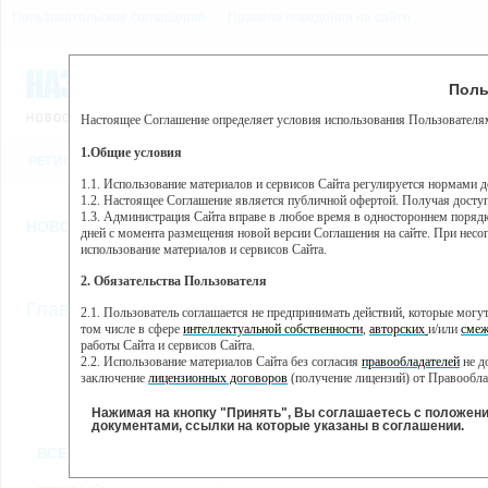
Пользовательское соглашение
Правила поведения на сайте
6 августа, четверг, 15:43
Предупр
Поль
Погода:
0°C, ночью 0°C
Настоящее Соглашение определяет условия использования Пользователям
Этот сайт использует сервис веб-аналитики Яндекс Метрика, пр
(далее — Яндекс).
1.Общие условия
РЕГИСТРАЦИЯ
ВО
Сервис Яндекс Метрика использует технологию “cookie” — неб
пользовательской активности.
1.1. Использование материалов и сервисов Сайта регулируется нормами 
1.2. Настоящее Соглашение является публичной офертой. Получая досту
Собранная при помощи cookie информация не может идентифици
1.3. Администрация Сайта вправе в любое время в одностороннем порядк
использовании вами данного сайта, собранная при помощи cooki
НОВОСТИ
СТАТЬИ
ОБЪЯВЛЕНИЯ
ВЕБКАМЕРЫ
ЕЩ
Яндекс будет обрабатывать эту информацию в интересах владель
дней с момента размещения новой версии Соглашения на сайте. При несог
активности на сайте. Яндекс обрабатывает эту информацию в п
использование материалов и сервисов Сайта.
Вы можете отказаться от использования cookies, выбрав соотв
2. Обязательства Пользователя
https://yandex.ru/support/metrika/general/opt-out.html Однако эт
//
Главная
ТВ-программа
2.1. Пользователь соглашается не предпринимать действий, которые мог
Нажимая на кнопку "Принять", Вы соглашаетесь на обработк
том числе в сфере
интеллектуальной собственности
,
авторских
и/или
смеж
работы Сайта и сервисов Сайта.
2.2. Использование материалов Сайта без согласия
правообладателей
не д
ПН
ВТ
СР
ЧТ
заключение
лицензионных договоров
(получение лицензий) от Правообла
23 мая
24 мая
25 мая
26 мая
2
2.3. При
цитировании
материалов Сайта, включая охраняемые авторские пр
2.4. Комментарии и иные записи Пользователя на Сайте не должны вступ
Нажимая на кнопку "Принять", Вы соглашаетесь с положен
морали и нравственности.
документами, ссылки на которые указаны в соглашении.
Все
Сериалы
Фильм
2.5. Пользователь предупрежден о том, что Администрация Сайта не несе
ВСЕ КАНАЛЫ
содержаться на сайте.
2.6. Пользователь согласен с тем, что Администрация Сайта не несет от