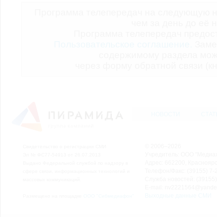
Программа телепередач на следующую н
чем за день до её 
Программа телепередач предо
Пользовательское соглашение.
Заме
содержимому раздела мож
через форму обратной связи (кн
НОВОСТИ
СТАТ
© 2006–2026
Свидетельство о регистрации СМИ
Учредитель: ООО "Медиа
Эл № ФС77-54913 от 26.07.2013
Адрес: 662200, Красноярск
Выдано Федеральной службой по надзору в
Телефон/Факс: (39155) 7-2
сфере связи, информационных технологий и
Служба новостей: (39155)
массовых коммуникаций.
E-mail: nv2221564@yande
Выходные данные СМИ
Размещено на площадке
ООО "Сибмедиафон"