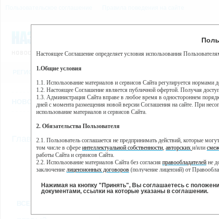
Пользовательское соглашение
Правила поведения на сайте
7 августа, пятница, 15:29
Предупр
Поль
Погода:
0°C, ночью 0°C
Настоящее Соглашение определяет условия использования Пользователям
Этот сайт использует сервис веб-аналитики Яндекс Метрика, пр
(далее — Яндекс).
1.Общие условия
РЕГИСТРАЦИЯ
ВО
Сервис Яндекс Метрика использует технологию “cookie” — неб
пользовательской активности.
1.1. Использование материалов и сервисов Сайта регулируется нормами 
1.2. Настоящее Соглашение является публичной офертой. Получая досту
Собранная при помощи cookie информация не может идентифици
1.3. Администрация Сайта вправе в любое время в одностороннем порядк
использовании вами данного сайта, собранная при помощи cooki
НОВОСТИ
СТАТЬИ
ОБЪЯВЛЕНИЯ
ВЕБКАМЕРЫ
ЕЩ
Яндекс будет обрабатывать эту информацию в интересах владель
дней с момента размещения новой версии Соглашения на сайте. При несог
активности на сайте. Яндекс обрабатывает эту информацию в п
использование материалов и сервисов Сайта.
Вы можете отказаться от использования cookies, выбрав соотв
2. Обязательства Пользователя
https://yandex.ru/support/metrika/general/opt-out.html Однако эт
//
Главная
ТВ-программа
2.1. Пользователь соглашается не предпринимать действий, которые мог
Нажимая на кнопку "Принять", Вы соглашаетесь на обработк
том числе в сфере
интеллектуальной собственности
,
авторских
и/или
смеж
работы Сайта и сервисов Сайта.
2.2. Использование материалов Сайта без согласия
правообладателей
не д
ПН
ВТ
СР
ЧТ
заключение
лицензионных договоров
(получение лицензий) от Правообла
23 мая
24 мая
25 мая
26 мая
2
2.3. При
цитировании
материалов Сайта, включая охраняемые авторские пр
2.4. Комментарии и иные записи Пользователя на Сайте не должны вступ
Нажимая на кнопку "Принять", Вы соглашаетесь с положен
морали и нравственности.
документами, ссылки на которые указаны в соглашении.
Все
Сериалы
Фильм
2.5. Пользователь предупрежден о том, что Администрация Сайта не несе
ВСЕ КАНАЛЫ
содержаться на сайте.
2.6. Пользователь согласен с тем, что Администрация Сайта не несет от