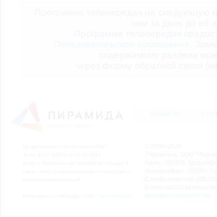
Программа телепередач на следующую н
чем за день до её 
Программа телепередач предо
Пользовательское соглашение.
Заме
содержимому раздела мож
через форму обратной связи (кн
НОВОСТИ
СТАТ
© 2006–2026
Свидетельство о регистрации СМИ
Учредитель: ООО "Медиа
Эл № ФС77-54913 от 26.07.2013
Адрес: 662200, Красноярск
Выдано Федеральной службой по надзору в
Телефон/Факс: (39155) 7-2
сфере связи, информационных технологий и
Служба новостей: (39155)
массовых коммуникаций.
E-mail: nv2221564@yande
Выходные данные СМИ
Размещено на площадке
ООО "Сибмедиафон"