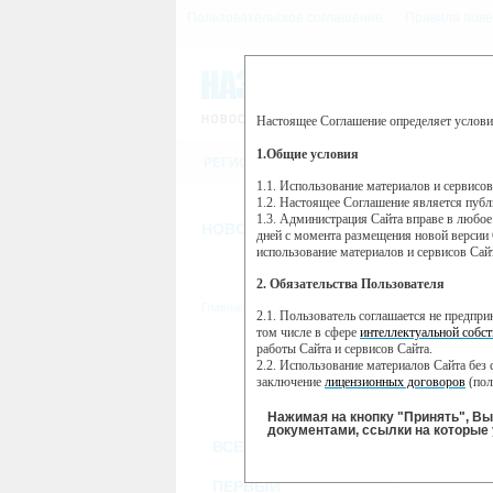
Пользовательское соглашение
Правила пове
Настоящее Соглашение определяет услови
Этот сайт использует сервис веб-ан
(далее — Яндекс).
1.Общие условия
РЕГИСТРАЦИЯ
Сервис Яндекс Метрика использует 
пользовательской активности.
1.1. Использование материалов и сервисо
1.2. Настоящее Соглашение является пуб
Собранная при помощи cookie инфор
1.3. Администрация Сайта вправе в любое
использовании вами данного сайта, 
НОВОСТИ
СТАТЬИ
ОБЪЯВЛЕНИ
Яндекс будет обрабатывать эту инфо
дней с момента размещения новой версии 
активности на сайте. Яндекс обраба
использование материалов и сервисов Сай
Вы можете отказаться от использова
2. Обязательства Пользователя
https://yandex.ru/support/metrika/gen
Главная
//
ТВ-программа
2.1. Пользователь соглашается не предпр
Нажимая на кнопку "Принять", Вы
том числе в сфере
интеллектуальной собст
работы Сайта и сервисов Сайта.
ПН
ВТ
2.2. Использование материалов Сайта без 
23 мая
24 мая
2
заключение
лицензионных договоров
(пол
2.3. При
цитировании
материалов Сайта, в
2.4. Комментарии и иные записи Пользова
Нажимая на кнопку "Принять", В
морали и нравственности.
документами, ссылки на которые 
ВСЕ КАНАЛЫ
2.5. Пользователь предупрежден о том, чт
содержаться на сайте.
2.6. Пользователь согласен с тем, что Ад
ПЕРВЫЙ