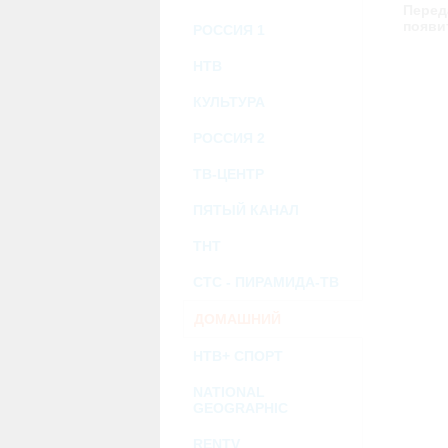
возможными или возникшими потерями и
Перед
услугами, доступными на или полученными
появи
РОССИЯ 1
информацию или ссылки на внешние ресу
2.7. Пользователь принимает положение о 
Администрация Сайта не несет какой-либо 
НТВ
3. Прочие условия
КУЛЬТУРА
3.1. Все возможные споры, вытекающие и
Федерации.
РОССИЯ 2
3.2. Ничто в Соглашении не может поним
совместной деятельности, отношений лич
3.3. Признание судом какого-либо полож
ТВ-ЦЕНТР
Соглашения.
3.4. Бездействие со стороны Администра
ПЯТЫЙ КАНАЛ
позднее соответствующие действия в защи
ТНТ
Политика конфиденциальности и со
СТС - ПИРАМИДА-ТВ
ДОМАШНИЙ
НТВ+ СПОРТ
NATIONAL
GEOGRAPHIC
RENTV