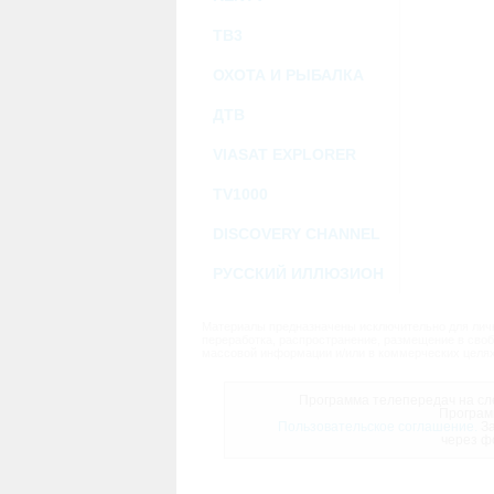
ТВ3
ОХОТА И РЫБАЛКА
ДТВ
VIASAT EXPLORER
TV1000
DISCOVERY CHANNEL
РУССКИЙ ИЛЛЮЗИОН
Материалы предназначены исключительно для личн
переработка, распространение, размещение в своб
массовой информации и/или в коммерческих целях
Программа телепередач на сле
Програм
Пользовательское соглашение.
За
через ф