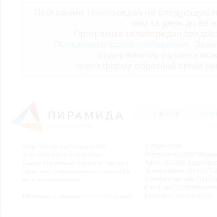
Программа телепередач на следующую н
чем за день до её 
Программа телепередач предо
Пользовательское соглашение.
Заме
содержимому раздела мож
через форму обратной связи (кн
НОВОСТИ
СТАТ
© 2006–2026
Свидетельство о регистрации СМИ
Учредитель: ООО "Медиа
Эл № ФС77-54913 от 26.07.2013
Адрес: 662200, Красноярск
Выдано Федеральной службой по надзору в
Телефон/Факс: (39155) 7-2
сфере связи, информационных технологий и
Служба новостей: (39155)
массовых коммуникаций.
E-mail: nv2221564@yande
Выходные данные СМИ
Размещено на площадке
ООО "Сибмедиафон"