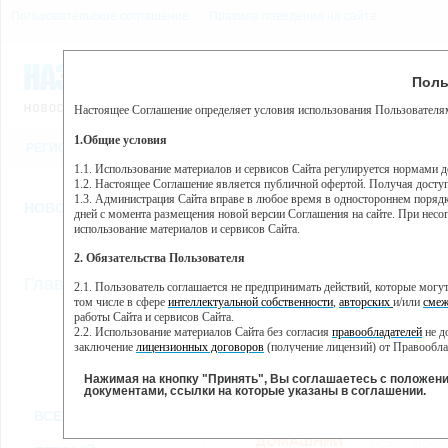
Пользовательское соглашение
Правила поведения на сайте
6 августа, четверг, 1:40
Предупр
Поль
Погода:
0°C, ночью 0°C
Настоящее Соглашение определяет условия использования Пользователям
Этот сайт использует сервис веб-аналитики Яндекс Метрика, пр
(далее — Яндекс).
1.Общие условия
РЕГИСТРАЦИЯ
ВО
Сервис Яндекс Метрика использует технологию “cookie” — неб
пользовательской активности.
1.1. Использование материалов и сервисов Сайта регулируется нормами 
1.2. Настоящее Соглашение является публичной офертой. Получая досту
Собранная при помощи cookie информация не может идентифици
1.3. Администрация Сайта вправе в любое время в одностороннем порядк
использовании вами данного сайта, собранная при помощи cooki
НОВОСТИ
СТАТЬИ
ОБЪЯВЛЕНИЯ
ВЕБКАМЕРЫ
ЕЩ
Яндекс будет обрабатывать эту информацию в интересах владель
дней с момента размещения новой версии Соглашения на сайте. При несог
активности на сайте. Яндекс обрабатывает эту информацию в п
использование материалов и сервисов Сайта.
Вы можете отказаться от использования cookies, выбрав соотв
2. Обязательства Пользователя
https://yandex.ru/support/metrika/general/opt-out.html Однако эт
//
Главная
ТВ-программа
2.1. Пользователь соглашается не предпринимать действий, которые мог
Нажимая на кнопку "Принять", Вы соглашаетесь на обработк
том числе в сфере
интеллектуальной собственности
,
авторских
и/или
смеж
работы Сайта и сервисов Сайта.
2.2. Использование материалов Сайта без согласия
правообладателей
не д
ПН
ВТ
СР
ЧТ
заключение
лицензионных договоров
(получение лицензий) от Правообла
07 января
08 января
09 января
10 января
11
2.3. При
цитировании
материалов Сайта, включая охраняемые авторские пр
2.4. Комментарии и иные записи Пользователя на Сайте не должны вступ
Нажимая на кнопку "Принять", Вы соглашаетесь с положен
морали и нравственности.
документами, ссылки на которые указаны в соглашении.
Все
Сериалы
Фильм
2.5. Пользователь предупрежден о том, что Администрация Сайта не несе
ВСЕ КАНАЛЫ
содержаться на сайте.
2.6. Пользователь согласен с тем, что Администрация Сайта не несет от
ДОМАШНИЙ
22:50
Присл