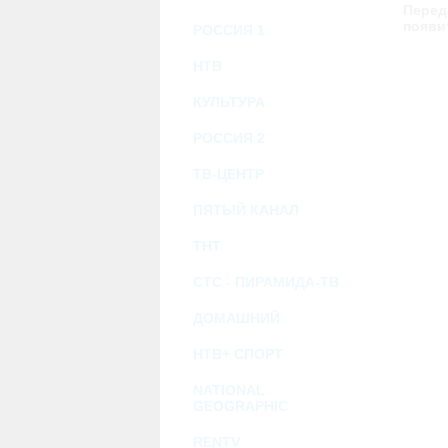
возможными или возникшими потерями и
Перед
услугами, доступными на или полученными
появи
РОССИЯ 1
информацию или ссылки на внешние ресу
2.7. Пользователь принимает положение о 
Администрация Сайта не несет какой-либо 
НТВ
3. Прочие условия
КУЛЬТУРА
3.1. Все возможные споры, вытекающие и
Федерации.
РОССИЯ 2
3.2. Ничто в Соглашении не может поним
совместной деятельности, отношений лич
3.3. Признание судом какого-либо полож
ТВ-ЦЕНТР
Соглашения.
3.4. Бездействие со стороны Администра
ПЯТЫЙ КАНАЛ
позднее соответствующие действия в защи
ТНТ
Политика конфиденциальности и со
СТС - ПИРАМИДА-ТВ
ДОМАШНИЙ
НТВ+ СПОРТ
NATIONAL
GEOGRAPHIC
RENTV