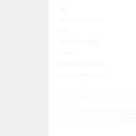
ТВ3
ОХОТА И РЫБАЛКА
ДТВ
VIASAT EXPLORER
TV1000
DISCOVERY CHANNEL
РУССКИЙ ИЛЛЮЗИОН
Материалы предназначены исключительно для личн
переработка, распространение, размещение в своб
массовой информации и/или в коммерческих целях
Программа телепередач на сле
Програм
Пользовательское соглашение.
За
через ф