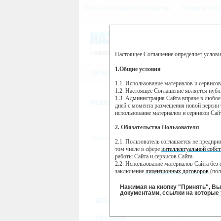
Пользовательское соглашение
Правила пове
Настоящее Соглашение определяет услови
Этот сайт использует сервис веб-ан
(далее — Яндекс).
1.Общие условия
РЕГИСТРАЦИЯ
Сервис Яндекс Метрика использует 
пользовательской активности.
1.1. Использование материалов и сервисо
1.2. Настоящее Соглашение является пуб
Собранная при помощи cookie инфор
1.3. Администрация Сайта вправе в любое
использовании вами данного сайта, 
НОВОСТИ
СТАТЬИ
ОБЪЯВЛЕНИ
Яндекс будет обрабатывать эту инфо
дней с момента размещения новой версии 
активности на сайте. Яндекс обраба
использование материалов и сервисов Сай
Вы можете отказаться от использова
2. Обязательства Пользователя
https://yandex.ru/support/metrika/gen
Главная
//
ТВ-программа
2.1. Пользователь соглашается не предпр
Нажимая на кнопку "Принять", Вы
том числе в сфере
интеллектуальной собст
работы Сайта и сервисов Сайта.
ПН
ВТ
2.2. Использование материалов Сайта без 
07 января
08 января
09
заключение
лицензионных договоров
(пол
2.3. При
цитировании
материалов Сайта, в
2.4. Комментарии и иные записи Пользова
Нажимая на кнопку "Принять", В
морали и нравственности.
документами, ссылки на которые 
ВСЕ КАНАЛЫ
2.5. Пользователь предупрежден о том, чт
содержаться на сайте.
2.6. Пользователь согласен с тем, что Ад
ПЕРВЫЙ