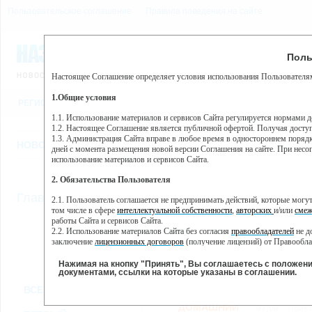
Пользовательское соглашение
Правила поведения на сайте
10 августа, понедельник,
Предупр
Поль
Погода:
0°C, ночью 0°C
Настоящее Соглашение определяет условия использования Пользователям
Этот сайт использует сервис веб-аналитики Яндекс Метрика, пр
(далее — Яндекс).
1.Общие условия
РЕГИСТРАЦИЯ
ВО
Сервис Яндекс Метрика использует технологию “cookie” — неб
пользовательской активности.
1.1. Использование материалов и сервисов Сайта регулируется нормами 
1.2. Настоящее Соглашение является публичной офертой. Получая досту
Собранная при помощи cookie информация не может идентифици
1.3. Администрация Сайта вправе в любое время в одностороннем порядк
использовании вами данного сайта, собранная при помощи cooki
НОВОСТИ
СТАТЬИ
ОБЪЯВЛЕНИЯ
ВЕБКАМЕРЫ
ЕЩ
Яндекс будет обрабатывать эту информацию в интересах владель
дней с момента размещения новой версии Соглашения на сайте. При несог
активности на сайте. Яндекс обрабатывает эту информацию в п
использование материалов и сервисов Сайта.
Вы можете отказаться от использования cookies, выбрав соотв
2. Обязательства Пользователя
https://yandex.ru/support/metrika/general/opt-out.html Однако эт
//
Главная
ТВ-программа
2.1. Пользователь соглашается не предпринимать действий, которые мог
Нажимая на кнопку "Принять", Вы соглашаетесь на обработк
том числе в сфере
интеллектуальной собственности
,
авторских
и/или
смеж
работы Сайта и сервисов Сайта.
2.2. Использование материалов Сайта без согласия
правообладателей
не д
ПН
ВТ
СР
ЧТ
заключение
лицензионных договоров
(получение лицензий) от Правообла
07 января
08 января
09 января
10 января
11
2.3. При
цитировании
материалов Сайта, включая охраняемые авторские пр
2.4. Комментарии и иные записи Пользователя на Сайте не должны вступ
Нажимая на кнопку "Принять", Вы соглашаетесь с положен
морали и нравственности.
документами, ссылки на которые указаны в соглашении.
Все
Сериалы
Фильм
2.5. Пользователь предупрежден о том, что Администрация Сайта не несе
ВСЕ КАНАЛЫ
содержаться на сайте.
2.6. Пользователь согласен с тем, что Администрация Сайта не несет от
ДОМАШНИЙ
07:00
Понят