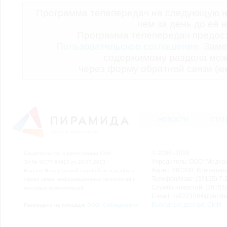
Программа телепередач на следующую н
чем за день до её 
Программа телепередач предо
Пользовательское соглашение.
Заме
содержимому раздела мож
через форму обратной связи (кн
НОВОСТИ
СТАТ
© 2006–2026
Свидетельство о регистрации СМИ
Учредитель: ООО "Медиа
Эл № ФС77-54913 от 26.07.2013
Адрес: 662200, Красноярск
Выдано Федеральной службой по надзору в
Телефон/Факс: (39155) 7-2
сфере связи, информационных технологий и
Служба новостей: (39155)
массовых коммуникаций.
E-mail: nv2221564@yande
Выходные данные СМИ
Размещено на площадке
ООО "Сибмедиафон"