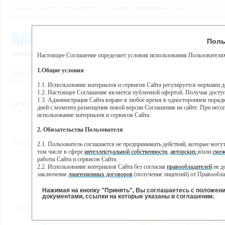
Пользовательское соглашение
Правила поведения на сайте
9 августа, воскресенье, 
Предупр
Поль
Погода:
0°C, ночью 0°C
Настоящее Соглашение определяет условия использования Пользователям
Этот сайт использует сервис веб-аналитики Яндекс Метрика, пр
(далее — Яндекс).
1.Общие условия
РЕГИСТРАЦИЯ
ВО
Сервис Яндекс Метрика использует технологию “cookie” — неб
пользовательской активности.
1.1. Использование материалов и сервисов Сайта регулируется нормами 
1.2. Настоящее Соглашение является публичной офертой. Получая досту
Собранная при помощи cookie информация не может идентифици
1.3. Администрация Сайта вправе в любое время в одностороннем порядк
использовании вами данного сайта, собранная при помощи cooki
НОВОСТИ
СТАТЬИ
ОБЪЯВЛЕНИЯ
ВЕБКАМЕРЫ
ЕЩ
Яндекс будет обрабатывать эту информацию в интересах владель
дней с момента размещения новой версии Соглашения на сайте. При несог
активности на сайте. Яндекс обрабатывает эту информацию в п
использование материалов и сервисов Сайта.
Вы можете отказаться от использования cookies, выбрав соотв
2. Обязательства Пользователя
https://yandex.ru/support/metrika/general/opt-out.html Однако эт
//
Главная
ТВ-программа
2.1. Пользователь соглашается не предпринимать действий, которые мог
Нажимая на кнопку "Принять", Вы соглашаетесь на обработк
том числе в сфере
интеллектуальной собственности
,
авторских
и/или
смеж
работы Сайта и сервисов Сайта.
2.2. Использование материалов Сайта без согласия
правообладателей
не д
ПН
ВТ
СР
ЧТ
заключение
лицензионных договоров
(получение лицензий) от Правообла
07 января
08 января
09 января
10 января
11
2.3. При
цитировании
материалов Сайта, включая охраняемые авторские пр
2.4. Комментарии и иные записи Пользователя на Сайте не должны вступ
Нажимая на кнопку "Принять", Вы соглашаетесь с положен
морали и нравственности.
документами, ссылки на которые указаны в соглашении.
Все
Сериалы
Фильм
2.5. Пользователь предупрежден о том, что Администрация Сайта не несе
ВСЕ КАНАЛЫ
содержаться на сайте.
2.6. Пользователь согласен с тем, что Администрация Сайта не несет от
ПЕРВЫЙ
12:15
Двойн