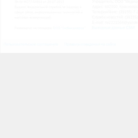
Учредитель: ООО "Медиа
Эл № ФС77-54913 от 26.07.2013
Адрес: 662200, Красноярск
Выдано Федеральной службой по надзору в
Телефон/Факс: (39155) 7-2
сфере связи, информационных технологий и
Служба новостей: (39155)
массовых коммуникаций.
E-mail: nv2221564@yande
Выходные данные СМИ
Размещено на площадке
ООО "Сибмедиафон"
Пользовательское соглашение
Правила поведения на сайте