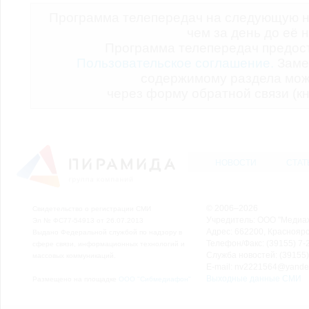
Программа телепередач на следующую н
чем за день до её 
Программа телепередач предо
Пользовательское соглашение.
Заме
содержимому раздела мож
через форму обратной связи (кн
НОВОСТИ
СТАТ
© 2006–2026
Свидетельство о регистрации СМИ
Учредитель: ООО "Медиа
Эл № ФС77-54913 от 26.07.2013
Адрес: 662200, Красноярск
Выдано Федеральной службой по надзору в
Телефон/Факс: (39155) 7-2
сфере связи, информационных технологий и
Служба новостей: (39155)
массовых коммуникаций.
E-mail: nv2221564@yande
Выходные данные СМИ
Размещено на площадке
ООО "Сибмедиафон"