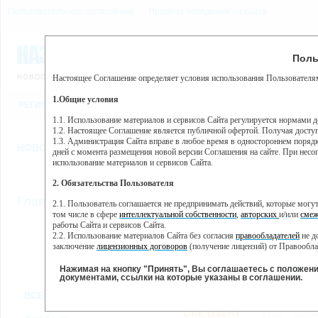
Пользовательское соглашение
Правила поведения на сайте
9 августа, воскресенье, 
Предупр
Поль
Погода:
0°C, ночью 0°C
Настоящее Соглашение определяет условия использования Пользователям
Этот сайт использует сервис веб-аналитики Яндекс Метрика, пр
(далее — Яндекс).
1.Общие условия
РЕГИСТРАЦИЯ
ВО
Сервис Яндекс Метрика использует технологию “cookie” — неб
пользовательской активности.
1.1. Использование материалов и сервисов Сайта регулируется нормами 
1.2. Настоящее Соглашение является публичной офертой. Получая досту
Собранная при помощи cookie информация не может идентифици
1.3. Администрация Сайта вправе в любое время в одностороннем порядк
использовании вами данного сайта, собранная при помощи cooki
НОВОСТИ
СТАТЬИ
ОБЪЯВЛЕНИЯ
ВЕБКАМЕРЫ
ЕЩ
Яндекс будет обрабатывать эту информацию в интересах владель
дней с момента размещения новой версии Соглашения на сайте. При несог
активности на сайте. Яндекс обрабатывает эту информацию в п
использование материалов и сервисов Сайта.
Вы можете отказаться от использования cookies, выбрав соотв
2. Обязательства Пользователя
https://yandex.ru/support/metrika/general/opt-out.html Однако эт
//
Главная
ТВ-программа
2.1. Пользователь соглашается не предпринимать действий, которые мог
Нажимая на кнопку "Принять", Вы соглашаетесь на обработк
том числе в сфере
интеллектуальной собственности
,
авторских
и/или
смеж
работы Сайта и сервисов Сайта.
2.2. Использование материалов Сайта без согласия
правообладателей
не д
ПН
ВТ
СР
ЧТ
заключение
лицензионных договоров
(получение лицензий) от Правообла
28 января
29 января
30 января
31 января
01 
2.3. При
цитировании
материалов Сайта, включая охраняемые авторские пр
2.4. Комментарии и иные записи Пользователя на Сайте не должны вступ
Нажимая на кнопку "Принять", Вы соглашаетесь с положен
морали и нравственности.
документами, ссылки на которые указаны в соглашении.
Все
Сериалы
Фильм
2.5. Пользователь предупрежден о том, что Администрация Сайта не несе
ВСЕ КАНАЛЫ
содержаться на сайте.
2.6. Пользователь согласен с тем, что Администрация Сайта не несет от
DISCOVERY
19:00
Музей