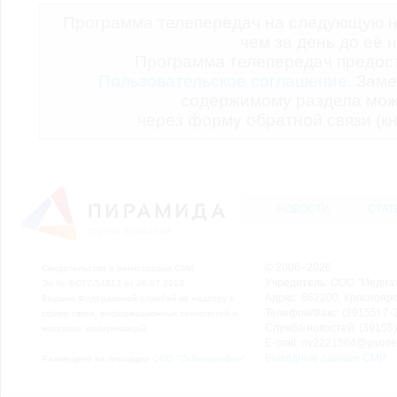
Программа телепередач на следующую н
чем за день до её 
Программа телепередач предо
Пользовательское соглашение.
Заме
содержимому раздела мож
через форму обратной связи (кн
НОВОСТИ
СТАТ
© 2006–2026
Свидетельство о регистрации СМИ
Учредитель: ООО "Медиа
Эл № ФС77-54913 от 26.07.2013
Адрес: 662200, Красноярск
Выдано Федеральной службой по надзору в
Телефон/Факс: (39155) 7-2
сфере связи, информационных технологий и
Служба новостей: (39155)
массовых коммуникаций.
E-mail: nv2221564@yande
Выходные данные СМИ
Размещено на площадке
ООО "Сибмедиафон"