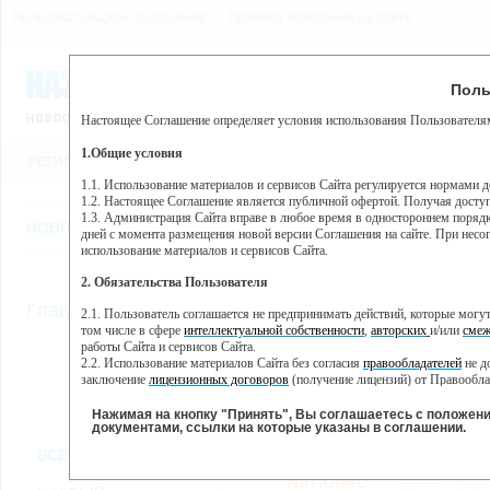
Пользовательское соглашение
Правила поведения на сайте
8 августа, суббота, 9:54
Предупр
Поль
Погода:
0°C, ночью 0°C
Настоящее Соглашение определяет условия использования Пользователям
Этот сайт использует сервис веб-аналитики Яндекс Метрика, пр
(далее — Яндекс).
1.Общие условия
РЕГИСТРАЦИЯ
ВО
Сервис Яндекс Метрика использует технологию “cookie” — неб
пользовательской активности.
1.1. Использование материалов и сервисов Сайта регулируется нормами 
1.2. Настоящее Соглашение является публичной офертой. Получая досту
Собранная при помощи cookie информация не может идентифици
1.3. Администрация Сайта вправе в любое время в одностороннем порядк
использовании вами данного сайта, собранная при помощи cooki
НОВОСТИ
СТАТЬИ
ОБЪЯВЛЕНИЯ
ВЕБКАМЕРЫ
ЕЩ
Яндекс будет обрабатывать эту информацию в интересах владель
дней с момента размещения новой версии Соглашения на сайте. При несог
активности на сайте. Яндекс обрабатывает эту информацию в п
использование материалов и сервисов Сайта.
Вы можете отказаться от использования cookies, выбрав соотв
2. Обязательства Пользователя
https://yandex.ru/support/metrika/general/opt-out.html Однако эт
//
Главная
ТВ-программа
2.1. Пользователь соглашается не предпринимать действий, которые мог
Нажимая на кнопку "Принять", Вы соглашаетесь на обработк
том числе в сфере
интеллектуальной собственности
,
авторских
и/или
смеж
работы Сайта и сервисов Сайта.
2.2. Использование материалов Сайта без согласия
правообладателей
не д
ПН
ВТ
СР
ЧТ
заключение
лицензионных договоров
(получение лицензий) от Правообла
28 января
29 января
30 января
31 января
01 
2.3. При
цитировании
материалов Сайта, включая охраняемые авторские пр
2.4. Комментарии и иные записи Пользователя на Сайте не должны вступ
Нажимая на кнопку "Принять", Вы соглашаетесь с положен
морали и нравственности.
документами, ссылки на которые указаны в соглашении.
Все
Сериалы
Фильм
2.5. Пользователь предупрежден о том, что Администрация Сайта не несе
ВСЕ КАНАЛЫ
содержаться на сайте.
2.6. Пользователь согласен с тем, что Администрация Сайта не несет от
NATIONAL
10:00
Зона 