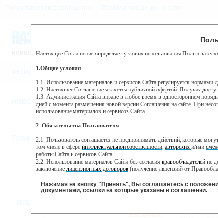
Пользовательское соглашение
Правила поведения на сайте
7 августа, пятница, 15:35
Предупр
Поль
Погода:
0°C, ночью 0°C
Настоящее Соглашение определяет условия использования Пользователям
Этот сайт использует сервис веб-аналитики Яндекс Метрика, пр
(далее — Яндекс).
1.Общие условия
РЕГИСТРАЦИЯ
ВО
Сервис Яндекс Метрика использует технологию “cookie” — неб
пользовательской активности.
1.1. Использование материалов и сервисов Сайта регулируется нормами 
1.2. Настоящее Соглашение является публичной офертой. Получая досту
Собранная при помощи cookie информация не может идентифици
1.3. Администрация Сайта вправе в любое время в одностороннем порядк
использовании вами данного сайта, собранная при помощи cooki
НОВОСТИ
СТАТЬИ
ОБЪЯВЛЕНИЯ
ВЕБКАМЕРЫ
ЕЩ
Яндекс будет обрабатывать эту информацию в интересах владель
дней с момента размещения новой версии Соглашения на сайте. При несог
активности на сайте. Яндекс обрабатывает эту информацию в п
использование материалов и сервисов Сайта.
Вы можете отказаться от использования cookies, выбрав соотв
2. Обязательства Пользователя
https://yandex.ru/support/metrika/general/opt-out.html Однако эт
//
Главная
ТВ-программа
2.1. Пользователь соглашается не предпринимать действий, которые мог
Нажимая на кнопку "Принять", Вы соглашаетесь на обработк
том числе в сфере
интеллектуальной собственности
,
авторских
и/или
смеж
работы Сайта и сервисов Сайта.
2.2. Использование материалов Сайта без согласия
правообладателей
не д
ПН
ВТ
ЧТ
СР
заключение
лицензионных договоров
(получение лицензий) от Правообла
28 января
29 января
31 января
01
30 января
2.3. При
цитировании
материалов Сайта, включая охраняемые авторские пр
2.4. Комментарии и иные записи Пользователя на Сайте не должны вступ
Нажимая на кнопку "Принять", Вы соглашаетесь с положен
морали и нравственности.
документами, ссылки на которые указаны в соглашении.
Все
Сериалы
Фильм
2.5. Пользователь предупрежден о том, что Администрация Сайта не несе
ВСЕ КАНАЛЫ
содержаться на сайте.
2.6. Пользователь согласен с тем, что Администрация Сайта не несет от
DISCOVERY
14:00
Махи