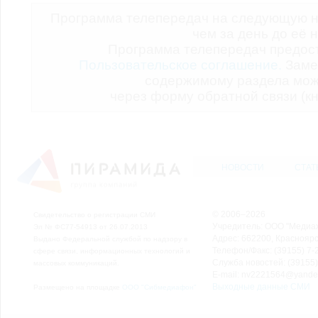
Программа телепередач на следующую н
чем за день до её 
Программа телепередач предо
Пользовательское соглашение.
Заме
содержимому раздела мож
через форму обратной связи (кн
НОВОСТИ
СТАТ
© 2006–2026
Свидетельство о регистрации СМИ
Учредитель: ООО "Медиа
Эл № ФС77-54913 от 26.07.2013
Адрес: 662200, Красноярск
Выдано Федеральной службой по надзору в
Телефон/Факс: (39155) 7-2
сфере связи, информационных технологий и
Служба новостей: (39155)
массовых коммуникаций.
E-mail: nv2221564@yande
Выходные данные СМИ
Размещено на площадке
ООО "Сибмедиафон"