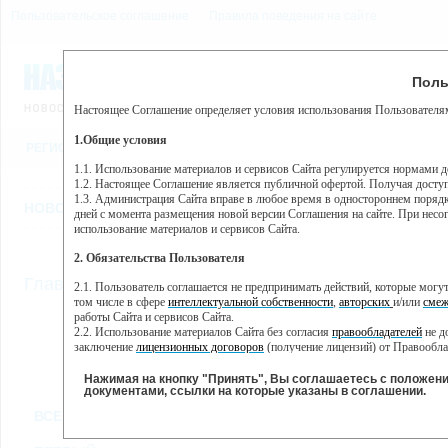
Пользовательское соглашение
Правила поведения на сайте
7 августа, пятница, 9:52
Предупр
Поль
Погода:
0°C, ночью 0°C
Настоящее Соглашение определяет условия использования Пользователям
Этот сайт использует сервис веб-аналитики Яндекс Метрика, пр
(далее — Яндекс).
1.Общие условия
РЕГИСТРАЦИЯ
ВО
Сервис Яндекс Метрика использует технологию “cookie” — неб
пользовательской активности.
1.1. Использование материалов и сервисов Сайта регулируется нормами 
1.2. Настоящее Соглашение является публичной офертой. Получая досту
Собранная при помощи cookie информация не может идентифици
1.3. Администрация Сайта вправе в любое время в одностороннем порядк
использовании вами данного сайта, собранная при помощи cooki
НОВОСТИ
СТАТЬИ
ОБЪЯВЛЕНИЯ
ВЕБКАМЕРЫ
ЕЩ
Яндекс будет обрабатывать эту информацию в интересах владель
дней с момента размещения новой версии Соглашения на сайте. При несог
активности на сайте. Яндекс обрабатывает эту информацию в п
использование материалов и сервисов Сайта.
Вы можете отказаться от использования cookies, выбрав соотв
2. Обязательства Пользователя
https://yandex.ru/support/metrika/general/opt-out.html Однако эт
//
Главная
ТВ-программа
2.1. Пользователь соглашается не предпринимать действий, которые мог
Нажимая на кнопку "Принять", Вы соглашаетесь на обработк
том числе в сфере
интеллектуальной собственности
,
авторских
и/или
смеж
работы Сайта и сервисов Сайта.
2.2. Использование материалов Сайта без согласия
правообладателей
не д
ПН
ВТ
ЧТ
СР
заключение
лицензионных договоров
(получение лицензий) от Правообла
28 января
29 января
31 января
01
30 января
2.3. При
цитировании
материалов Сайта, включая охраняемые авторские пр
2.4. Комментарии и иные записи Пользователя на Сайте не должны вступ
Нажимая на кнопку "Принять", Вы соглашаетесь с положен
морали и нравственности.
документами, ссылки на которые указаны в соглашении.
Все
Сериалы
Фильм
2.5. Пользователь предупрежден о том, что Администрация Сайта не несе
ВСЕ КАНАЛЫ
содержаться на сайте.
2.6. Пользователь согласен с тем, что Администрация Сайта не несет от