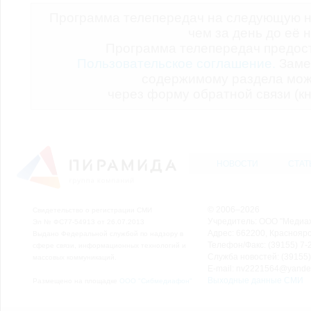
Программа телепередач на следующую н
чем за день до её 
Программа телепередач предо
Пользовательское соглашение.
Заме
содержимому раздела мож
через форму обратной связи (кн
НОВОСТИ
СТАТ
© 2006–2026
Свидетельство о регистрации СМИ
Учредитель: ООО "Медиа
Эл № ФС77-54913 от 26.07.2013
Адрес: 662200, Красноярск
Выдано Федеральной службой по надзору в
Телефон/Факс: (39155) 7-2
сфере связи, информационных технологий и
Служба новостей: (39155)
массовых коммуникаций.
E-mail: nv2221564@yande
Выходные данные СМИ
Размещено на площадке
ООО "Сибмедиафон"