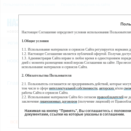
Пользовательское соглашение
Правила поведения на сайте
8 августа, суббота, 1:14
Предупр
Поль
Погода:
0°C, ночью 0°C
Настоящее Соглашение определяет условия использования Пользователям
Этот сайт использует сервис веб-аналитики Яндекс Метрика, пр
(далее — Яндекс).
1.Общие условия
РЕГИСТРАЦИЯ
ВО
Сервис Яндекс Метрика использует технологию “cookie” — неб
пользовательской активности.
1.1. Использование материалов и сервисов Сайта регулируется нормами 
1.2. Настоящее Соглашение является публичной офертой. Получая досту
Собранная при помощи cookie информация не может идентифици
1.3. Администрация Сайта вправе в любое время в одностороннем порядк
использовании вами данного сайта, собранная при помощи cooki
НОВОСТИ
СТАТЬИ
ОБЪЯВЛЕНИЯ
ВЕБКАМЕРЫ
ЕЩ
Яндекс будет обрабатывать эту информацию в интересах владель
дней с момента размещения новой версии Соглашения на сайте. При несог
активности на сайте. Яндекс обрабатывает эту информацию в п
использование материалов и сервисов Сайта.
Вы можете отказаться от использования cookies, выбрав соотв
2. Обязательства Пользователя
https://yandex.ru/support/metrika/general/opt-out.html Однако эт
//
Главная
ТВ-программа
2.1. Пользователь соглашается не предпринимать действий, которые мог
Нажимая на кнопку "Принять", Вы соглашаетесь на обработк
том числе в сфере
интеллектуальной собственности
,
авторских
и/или
смеж
работы Сайта и сервисов Сайта.
2.2. Использование материалов Сайта без согласия
правообладателей
не д
ПН
СР
ЧТ
ВТ
заключение
лицензионных договоров
(получение лицензий) от Правообла
30 мая
01 июня
02 июня
0
31 мая
2.3. При
цитировании
материалов Сайта, включая охраняемые авторские пр
2.4. Комментарии и иные записи Пользователя на Сайте не должны вступ
Нажимая на кнопку "Принять", Вы соглашаетесь с положен
морали и нравственности.
документами, ссылки на которые указаны в соглашении.
Все
Сериалы
Фильм
2.5. Пользователь предупрежден о том, что Администрация Сайта не несе
ВСЕ КАНАЛЫ
содержаться на сайте.
2.6. Пользователь согласен с тем, что Администрация Сайта не несет от