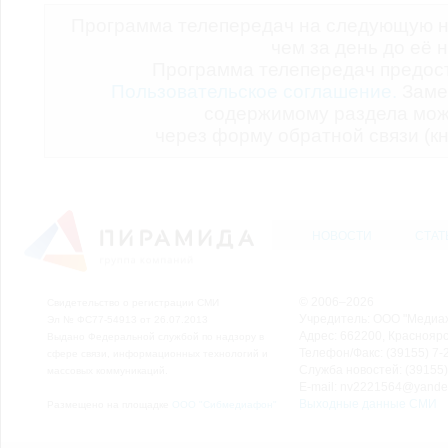
Программа телепередач на следующую н
чем за день до её 
Программа телепередач предо
Пользовательское соглашение.
Заме
содержимому раздела мож
через форму обратной связи (кн
НОВОСТИ
СТАТ
© 2006–2026
Свидетельство о регистрации СМИ
Учредитель: ООО "Медиа
Эл № ФС77-54913 от 26.07.2013
Адрес: 662200, Красноярск
Выдано Федеральной службой по надзору в
Телефон/Факс: (39155) 7-2
сфере связи, информационных технологий и
Служба новостей: (39155)
массовых коммуникаций.
E-mail: nv2221564@yande
Выходные данные СМИ
Размещено на площадке
ООО "Сибмедиафон"