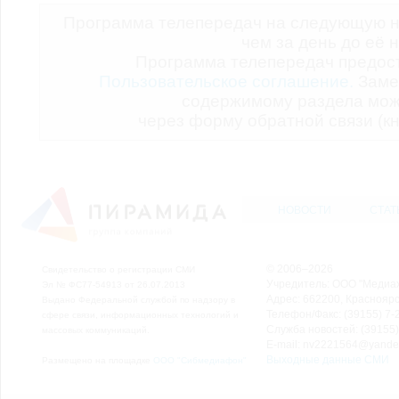
Программа телепередач на следующую н
чем за день до её 
Программа телепередач предо
Пользовательское соглашение.
Заме
содержимому раздела мож
через форму обратной связи (кн
НОВОСТИ
СТАТ
© 2006–2026
Свидетельство о регистрации СМИ
Учредитель: ООО "Медиа
Эл № ФС77-54913 от 26.07.2013
Адрес: 662200, Красноярск
Выдано Федеральной службой по надзору в
Телефон/Факс: (39155) 7-2
сфере связи, информационных технологий и
Служба новостей: (39155)
массовых коммуникаций.
E-mail: nv2221564@yande
Выходные данные СМИ
Размещено на площадке
ООО "Сибмедиафон"