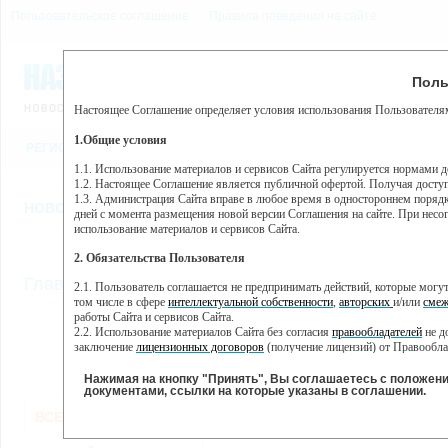
Пользовательское соглашение
Правила поведения на сайте
7 августа, пятница, 8:38
Предупр
Поль
Погода:
0°C, ночью 0°C
Настоящее Соглашение определяет условия использования Пользователям
Этот сайт использует сервис веб-аналитики Яндекс Метрика, пр
(далее — Яндекс).
1.Общие условия
РЕГИСТРАЦИЯ
ВО
Сервис Яндекс Метрика использует технологию “cookie” — неб
пользовательской активности.
1.1. Использование материалов и сервисов Сайта регулируется нормами 
1.2. Настоящее Соглашение является публичной офертой. Получая досту
Собранная при помощи cookie информация не может идентифици
1.3. Администрация Сайта вправе в любое время в одностороннем порядк
использовании вами данного сайта, собранная при помощи cooki
НОВОСТИ
СТАТЬИ
ОБЪЯВЛЕНИЯ
ВЕБКАМЕРЫ
ЕЩ
Яндекс будет обрабатывать эту информацию в интересах владель
дней с момента размещения новой версии Соглашения на сайте. При несог
активности на сайте. Яндекс обрабатывает эту информацию в п
использование материалов и сервисов Сайта.
Вы можете отказаться от использования cookies, выбрав соотв
2. Обязательства Пользователя
https://yandex.ru/support/metrika/general/opt-out.html Однако эт
//
Главная
ТВ-программа
2.1. Пользователь соглашается не предпринимать действий, которые мог
Нажимая на кнопку "Принять", Вы соглашаетесь на обработк
том числе в сфере
интеллектуальной собственности
,
авторских
и/или
смеж
работы Сайта и сервисов Сайта.
2.2. Использование материалов Сайта без согласия
правообладателей
не д
ВТ
СР
ЧТ
ПН
заключение
лицензионных договоров
(получение лицензий) от Правообла
31 мая
01 июня
02 июня
0
30 мая
2.3. При
цитировании
материалов Сайта, включая охраняемые авторские пр
2.4. Комментарии и иные записи Пользователя на Сайте не должны вступ
Нажимая на кнопку "Принять", Вы соглашаетесь с положен
морали и нравственности.
документами, ссылки на которые указаны в соглашении.
Все
Сериалы
Фильм
2.5. Пользователь предупрежден о том, что Администрация Сайта не несе
ВСЕ КАНАЛЫ
содержаться на сайте.
2.6. Пользователь согласен с тем, что Администрация Сайта не несет от