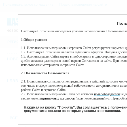
Пользовательское соглашение
Правила поведения на сайте
7 августа, пятница, 21:37
Предупр
Поль
Погода:
0°C, ночью 0°C
Настоящее Соглашение определяет условия использования Пользователям
Этот сайт использует сервис веб-аналитики Яндекс Метрика, пр
(далее — Яндекс).
1.Общие условия
РЕГИСТРАЦИЯ
ВО
Сервис Яндекс Метрика использует технологию “cookie” — неб
пользовательской активности.
1.1. Использование материалов и сервисов Сайта регулируется нормами 
1.2. Настоящее Соглашение является публичной офертой. Получая досту
Собранная при помощи cookie информация не может идентифици
1.3. Администрация Сайта вправе в любое время в одностороннем порядк
использовании вами данного сайта, собранная при помощи cooki
НОВОСТИ
СТАТЬИ
ОБЪЯВЛЕНИЯ
ВЕБКАМЕРЫ
ЕЩ
Яндекс будет обрабатывать эту информацию в интересах владель
дней с момента размещения новой версии Соглашения на сайте. При несог
активности на сайте. Яндекс обрабатывает эту информацию в п
использование материалов и сервисов Сайта.
Вы можете отказаться от использования cookies, выбрав соотв
2. Обязательства Пользователя
https://yandex.ru/support/metrika/general/opt-out.html Однако эт
//
Главная
ТВ-программа
2.1. Пользователь соглашается не предпринимать действий, которые мог
Нажимая на кнопку "Принять", Вы соглашаетесь на обработк
том числе в сфере
интеллектуальной собственности
,
авторских
и/или
смеж
работы Сайта и сервисов Сайта.
2.2. Использование материалов Сайта без согласия
правообладателей
не д
ПН
СР
ЧТ
ВТ
заключение
лицензионных договоров
(получение лицензий) от Правообла
30 мая
01 июня
02 июня
0
31 мая
2.3. При
цитировании
материалов Сайта, включая охраняемые авторские пр
2.4. Комментарии и иные записи Пользователя на Сайте не должны вступ
Нажимая на кнопку "Принять", Вы соглашаетесь с положен
морали и нравственности.
документами, ссылки на которые указаны в соглашении.
Все
Сериалы
Фильм
2.5. Пользователь предупрежден о том, что Администрация Сайта не несе
ВСЕ КАНАЛЫ
содержаться на сайте.
2.6. Пользователь согласен с тем, что Администрация Сайта не несет от