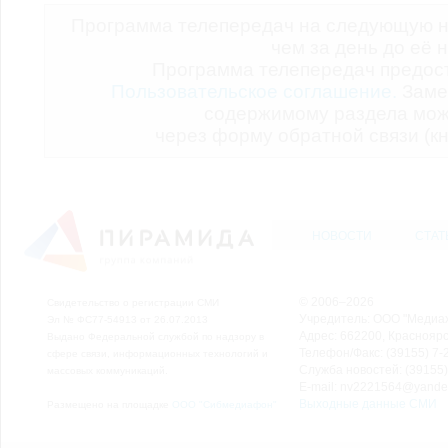
Программа телепередач на следующую н
чем за день до её 
Программа телепередач предо
Пользовательское соглашение.
Заме
содержимому раздела мож
через форму обратной связи (кн
НОВОСТИ
СТАТ
© 2006–2026
Свидетельство о регистрации СМИ
Учредитель: ООО "Медиа
Эл № ФС77-54913 от 26.07.2013
Адрес: 662200, Красноярск
Выдано Федеральной службой по надзору в
Телефон/Факс: (39155) 7-2
сфере связи, информационных технологий и
Служба новостей: (39155)
массовых коммуникаций.
E-mail: nv2221564@yande
Выходные данные СМИ
Размещено на площадке
ООО "Сибмедиафон"