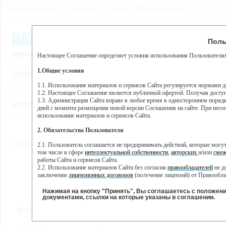
Пользовательское соглашение
Правила поведения на сайте
6 августа, четверг, 19:13
Предупр
Поль
Погода:
0°C, ночью 0°C
Настоящее Соглашение определяет условия использования Пользователям
Этот сайт использует сервис веб-аналитики Яндекс Метрика, пр
(далее — Яндекс).
1.Общие условия
РЕГИСТРАЦИЯ
ВО
Сервис Яндекс Метрика использует технологию “cookie” — неб
пользовательской активности.
1.1. Использование материалов и сервисов Сайта регулируется нормами 
1.2. Настоящее Соглашение является публичной офертой. Получая досту
Собранная при помощи cookie информация не может идентифици
1.3. Администрация Сайта вправе в любое время в одностороннем порядк
использовании вами данного сайта, собранная при помощи cooki
НОВОСТИ
СТАТЬИ
ОБЪЯВЛЕНИЯ
ВЕБКАМЕРЫ
ЕЩ
Яндекс будет обрабатывать эту информацию в интересах владель
дней с момента размещения новой версии Соглашения на сайте. При несог
активности на сайте. Яндекс обрабатывает эту информацию в п
использование материалов и сервисов Сайта.
Вы можете отказаться от использования cookies, выбрав соотв
2. Обязательства Пользователя
https://yandex.ru/support/metrika/general/opt-out.html Однако эт
//
Главная
ТВ-программа
2.1. Пользователь соглашается не предпринимать действий, которые мог
Нажимая на кнопку "Принять", Вы соглашаетесь на обработк
том числе в сфере
интеллектуальной собственности
,
авторских
и/или
смеж
работы Сайта и сервисов Сайта.
2.2. Использование материалов Сайта без согласия
правообладателей
не д
ВТ
СР
ЧТ
ПН
заключение
лицензионных договоров
(получение лицензий) от Правообла
31 мая
01 июня
02 июня
0
30 мая
2.3. При
цитировании
материалов Сайта, включая охраняемые авторские пр
2.4. Комментарии и иные записи Пользователя на Сайте не должны вступ
Нажимая на кнопку "Принять", Вы соглашаетесь с положен
морали и нравственности.
документами, ссылки на которые указаны в соглашении.
Все
Сериалы
Фильм
2.5. Пользователь предупрежден о том, что Администрация Сайта не несе
ВСЕ КАНАЛЫ
содержаться на сайте.
2.6. Пользователь согласен с тем, что Администрация Сайта не несет от