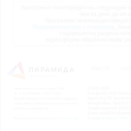
Программа телепередач на следующую н
чем за день до её 
Программа телепередач предо
Пользовательское соглашение.
Заме
содержимому раздела мож
через форму обратной связи (кн
НОВОСТИ
СТАТ
© 2006–2026
Свидетельство о регистрации СМИ
Учредитель: ООО "Медиа
Эл № ФС77-54913 от 26.07.2013
Адрес: 662200, Красноярск
Выдано Федеральной службой по надзору в
Телефон/Факс: (39155) 7-2
сфере связи, информационных технологий и
Служба новостей: (39155)
массовых коммуникаций.
E-mail: nv2221564@yande
Выходные данные СМИ
Размещено на площадке
ООО "Сибмедиафон"