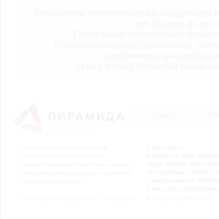
Программа телепередач на следующую н
чем за день до её 
Программа телепередач предо
Пользовательское соглашение.
Заме
содержимому раздела мож
через форму обратной связи (кн
НОВОСТИ
СТАТ
© 2006–2026
Свидетельство о регистрации СМИ
Учредитель: ООО "Медиа
Эл № ФС77-54913 от 26.07.2013
Адрес: 662200, Красноярск
Выдано Федеральной службой по надзору в
Телефон/Факс: (39155) 7-2
сфере связи, информационных технологий и
Служба новостей: (39155)
массовых коммуникаций.
E-mail: nv2221564@yande
Выходные данные СМИ
Размещено на площадке
ООО "Сибмедиафон"