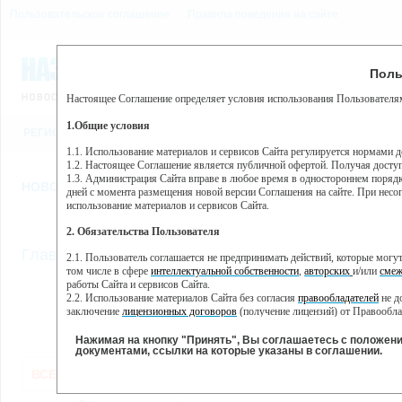
Пользовательское соглашение
Правила поведения на сайте
8 августа, суббота, 4:32
Предупр
Поль
Погода:
0°C, ночью 0°C
Настоящее Соглашение определяет условия использования Пользователям
Этот сайт использует сервис веб-аналитики Яндекс Метрика, пр
(далее — Яндекс).
1.Общие условия
РЕГИСТРАЦИЯ
ВО
Сервис Яндекс Метрика использует технологию “cookie” — неб
пользовательской активности.
1.1. Использование материалов и сервисов Сайта регулируется нормами 
1.2. Настоящее Соглашение является публичной офертой. Получая досту
Собранная при помощи cookie информация не может идентифици
1.3. Администрация Сайта вправе в любое время в одностороннем порядк
использовании вами данного сайта, собранная при помощи cooki
НОВОСТИ
СТАТЬИ
ОБЪЯВЛЕНИЯ
ВЕБКАМЕРЫ
ЕЩ
Яндекс будет обрабатывать эту информацию в интересах владель
дней с момента размещения новой версии Соглашения на сайте. При несог
активности на сайте. Яндекс обрабатывает эту информацию в п
использование материалов и сервисов Сайта.
Вы можете отказаться от использования cookies, выбрав соотв
2. Обязательства Пользователя
https://yandex.ru/support/metrika/general/opt-out.html Однако эт
//
Главная
ТВ-программа
2.1. Пользователь соглашается не предпринимать действий, которые мог
Нажимая на кнопку "Принять", Вы соглашаетесь на обработк
том числе в сфере
интеллектуальной собственности
,
авторских
и/или
смеж
работы Сайта и сервисов Сайта.
2.2. Использование материалов Сайта без согласия
правообладателей
не д
ПН
ВТ
СР
ЧТ
заключение
лицензионных договоров
(получение лицензий) от Правообла
18 ноября
19 ноября
20 ноября
22
21 ноября
2.3. При
цитировании
материалов Сайта, включая охраняемые авторские пр
2.4. Комментарии и иные записи Пользователя на Сайте не должны вступ
Нажимая на кнопку "Принять", Вы соглашаетесь с положен
морали и нравственности.
документами, ссылки на которые указаны в соглашении.
Все
Сериалы
Фильм
2.5. Пользователь предупрежден о том, что Администрация Сайта не несе
ВСЕ КАНАЛЫ
содержаться на сайте.
2.6. Пользователь согласен с тем, что Администрация Сайта не несет от