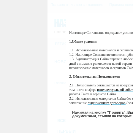
Пользовательское соглашение
Правила пове
Настоящее Соглашение определяет услови
Этот сайт использует сервис веб-ан
(далее — Яндекс).
1.Общие условия
РЕГИСТРАЦИЯ
Сервис Яндекс Метрика использует 
пользовательской активности.
1.1. Использование материалов и сервисо
1.2. Настоящее Соглашение является пуб
Собранная при помощи cookie инфор
1.3. Администрация Сайта вправе в любое
использовании вами данного сайта, 
НОВОСТИ
СТАТЬИ
ОБЪЯВЛЕНИ
Яндекс будет обрабатывать эту инфо
дней с момента размещения новой версии 
активности на сайте. Яндекс обраба
использование материалов и сервисов Сай
Вы можете отказаться от использова
2. Обязательства Пользователя
https://yandex.ru/support/metrika/gen
Главная
//
ТВ-программа
2.1. Пользователь соглашается не предпр
Нажимая на кнопку "Принять", Вы
том числе в сфере
интеллектуальной собст
работы Сайта и сервисов Сайта.
ПН
ВТ
2.2. Использование материалов Сайта без 
18 ноября
19 ноября
20
заключение
лицензионных договоров
(пол
2.3. При
цитировании
материалов Сайта, в
2.4. Комментарии и иные записи Пользова
Нажимая на кнопку "Принять", В
морали и нравственности.
документами, ссылки на которые 
ВСЕ КАНАЛЫ
2.5. Пользователь предупрежден о том, чт
содержаться на сайте.
2.6. Пользователь согласен с тем, что Ад
ПЕРВЫЙ