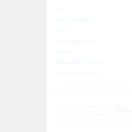
ТВ3
ОХОТА И РЫБАЛКА
ДТВ
VIASAT EXPLORER
TV1000
DISCOVERY CHANNEL
РУССКИЙ ИЛЛЮЗИОН
Материалы предназначены исключительно для личн
переработка, распространение, размещение в своб
массовой информации и/или в коммерческих целях
Программа телепередач на сле
Програм
Пользовательское соглашение.
За
через ф