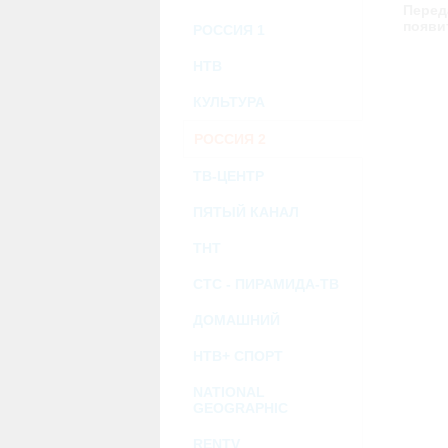
возможными или возникшими потерями и
Перед
услугами, доступными на или полученными
появи
РОССИЯ 1
информацию или ссылки на внешние ресу
2.7. Пользователь принимает положение о 
Администрация Сайта не несет какой-либо 
НТВ
3. Прочие условия
КУЛЬТУРА
3.1. Все возможные споры, вытекающие и
Федерации.
РОССИЯ 2
3.2. Ничто в Соглашении не может поним
совместной деятельности, отношений лич
3.3. Признание судом какого-либо полож
ТВ-ЦЕНТР
Соглашения.
3.4. Бездействие со стороны Администра
ПЯТЫЙ КАНАЛ
позднее соответствующие действия в защи
ТНТ
Политика конфиденциальности и со
СТС - ПИРАМИДА-ТВ
ДОМАШНИЙ
НТВ+ СПОРТ
NATIONAL
GEOGRAPHIC
RENTV