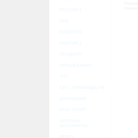
возможными или возникшими потерями и
Перед
услугами, доступными на или полученными
появи
РОССИЯ 1
информацию или ссылки на внешние ресу
2.7. Пользователь принимает положение о 
Администрация Сайта не несет какой-либо 
НТВ
3. Прочие условия
КУЛЬТУРА
3.1. Все возможные споры, вытекающие и
Федерации.
3.2. Ничто в Соглашении не может поним
РОССИЯ 2
совместной деятельности, отношений лич
3.3. Признание судом какого-либо полож
ТВ-ЦЕНТР
Соглашения.
3.4. Бездействие со стороны Администра
ПЯТЫЙ КАНАЛ
позднее соответствующие действия в защи
ТНТ
Политика конфиденциальности и со
СТС - ПИРАМИДА-ТВ
ДОМАШНИЙ
НТВ+ СПОРТ
NATIONAL
GEOGRAPHIC
RENTV