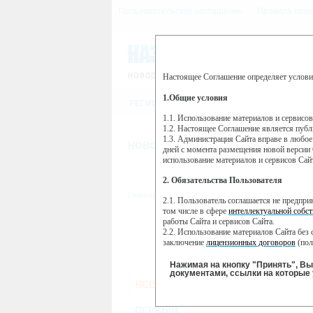
Пользовательское соглашение
Правила пове
Настоящее Соглашение определяет услови
Этот сайт использует сервис веб-ан
(далее — Яндекс).
1.Общие условия
РЕГИСТРАЦИЯ
Сервис Яндекс Метрика использует 
пользовательской активности.
1.1. Использование материалов и сервисо
1.2. Настоящее Соглашение является пуб
Собранная при помощи cookie инфор
1.3. Администрация Сайта вправе в любое
использовании вами данного сайта, 
НОВОСТИ
СТАТЬИ
ОБЪЯВЛЕНИ
Яндекс будет обрабатывать эту инфо
дней с момента размещения новой версии 
активности на сайте. Яндекс обраба
использование материалов и сервисов Сай
Вы можете отказаться от использова
2. Обязательства Пользователя
https://yandex.ru/support/metrika/gen
Главная
//
ТВ-программа
2.1. Пользователь соглашается не предпр
Нажимая на кнопку "Принять", Вы
том числе в сфере
интеллектуальной собст
работы Сайта и сервисов Сайта.
ПН
ВТ
2.2. Использование материалов Сайта без 
18 ноября
19 ноября
20
заключение
лицензионных договоров
(пол
2.3. При
цитировании
материалов Сайта, в
2.4. Комментарии и иные записи Пользова
Нажимая на кнопку "Принять", В
морали и нравственности.
документами, ссылки на которые 
ВСЕ КАНАЛЫ
2.5. Пользователь предупрежден о том, чт
содержаться на сайте.
2.6. Пользователь согласен с тем, что Ад
ПЕРВЫЙ