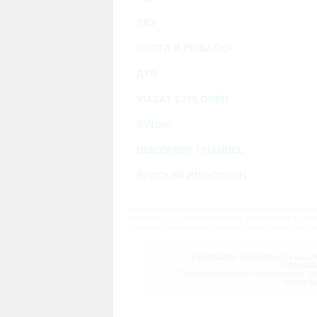
ТВ3
ОХОТА И РЫБАЛКА
ДТВ
VIASAT EXPLORER
TV1000
DISCOVERY CHANNEL
РУССКИЙ ИЛЛЮЗИОН
Материалы предназначены исключительно для личн
переработка, распространение, размещение в своб
массовой информации и/или в коммерческих целях
Программа телепередач на сле
Програм
Пользовательское соглашение.
За
через ф