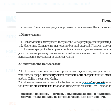
Пользовательское соглашение
Правила поведения на сайте
9 августа, воскресенье, 
Предупр
Поль
Погода:
0°C, ночью 0°C
Настоящее Соглашение определяет условия использования Пользователям
Этот сайт использует сервис веб-аналитики Яндекс Метрика, пр
(далее — Яндекс).
1.Общие условия
РЕГИСТРАЦИЯ
ВО
Сервис Яндекс Метрика использует технологию “cookie” — неб
пользовательской активности.
1.1. Использование материалов и сервисов Сайта регулируется нормами 
1.2. Настоящее Соглашение является публичной офертой. Получая досту
Собранная при помощи cookie информация не может идентифици
1.3. Администрация Сайта вправе в любое время в одностороннем порядк
использовании вами данного сайта, собранная при помощи cooki
НОВОСТИ
СТАТЬИ
ОБЪЯВЛЕНИЯ
ВЕБКАМЕРЫ
ЕЩ
Яндекс будет обрабатывать эту информацию в интересах владель
дней с момента размещения новой версии Соглашения на сайте. При несог
активности на сайте. Яндекс обрабатывает эту информацию в п
использование материалов и сервисов Сайта.
Вы можете отказаться от использования cookies, выбрав соотв
2. Обязательства Пользователя
https://yandex.ru/support/metrika/general/opt-out.html Однако эт
//
Главная
ТВ-программа
2.1. Пользователь соглашается не предпринимать действий, которые мог
Нажимая на кнопку "Принять", Вы соглашаетесь на обработк
том числе в сфере
интеллектуальной собственности
,
авторских
и/или
смеж
работы Сайта и сервисов Сайта.
2.2. Использование материалов Сайта без согласия
правообладателей
не д
ПН
ВТ
СР
ЧТ
заключение
лицензионных договоров
(получение лицензий) от Правообла
28 января
29 января
30 января
01
31 января
2.3. При
цитировании
материалов Сайта, включая охраняемые авторские пр
2.4. Комментарии и иные записи Пользователя на Сайте не должны вступ
Нажимая на кнопку "Принять", Вы соглашаетесь с положен
морали и нравственности.
документами, ссылки на которые указаны в соглашении.
Все
Сериалы
Фильм
2.5. Пользователь предупрежден о том, что Администрация Сайта не несе
ВСЕ КАНАЛЫ
содержаться на сайте.
2.6. Пользователь согласен с тем, что Администрация Сайта не несет от
СТС -
06:40
Семей