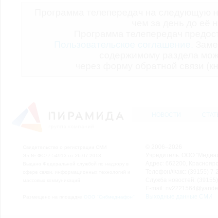
Программа телепередач на следующую н
чем за день до её 
Программа телепередач предо
Пользовательское соглашение.
Заме
содержимому раздела мож
через форму обратной связи (кн
НОВОСТИ
СТАТ
© 2006–2026
Свидетельство о регистрации СМИ
Учредитель: ООО "Медиа
Эл № ФС77-54913 от 26.07.2013
Адрес: 662200, Красноярск
Выдано Федеральной службой по надзору в
Телефон/Факс: (39155) 7-2
сфере связи, информационных технологий и
Служба новостей: (39155)
массовых коммуникаций.
E-mail: nv2221564@yande
Выходные данные СМИ
Размещено на площадке
ООО "Сибмедиафон"