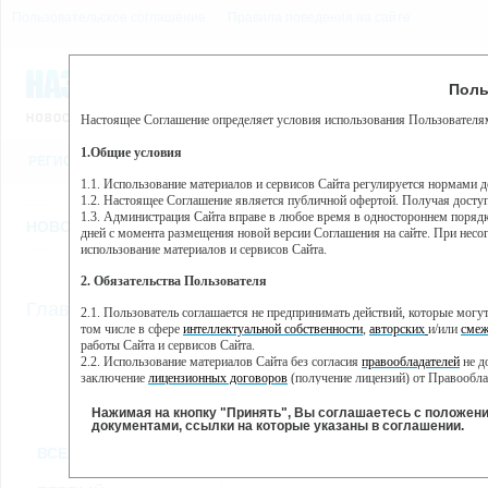
Пользовательское соглашение
Правила поведения на сайте
9 августа, воскресенье, 9
Предупр
Поль
Погода:
0°C, ночью 0°C
Настоящее Соглашение определяет условия использования Пользователям
Этот сайт использует сервис веб-аналитики Яндекс Метрика, пр
(далее — Яндекс).
1.Общие условия
РЕГИСТРАЦИЯ
ВО
Сервис Яндекс Метрика использует технологию “cookie” — неб
пользовательской активности.
1.1. Использование материалов и сервисов Сайта регулируется нормами 
1.2. Настоящее Соглашение является публичной офертой. Получая досту
Собранная при помощи cookie информация не может идентифици
1.3. Администрация Сайта вправе в любое время в одностороннем порядк
использовании вами данного сайта, собранная при помощи cooki
НОВОСТИ
СТАТЬИ
ОБЪЯВЛЕНИЯ
ВЕБКАМЕРЫ
ЕЩ
Яндекс будет обрабатывать эту информацию в интересах владель
дней с момента размещения новой версии Соглашения на сайте. При несог
активности на сайте. Яндекс обрабатывает эту информацию в п
использование материалов и сервисов Сайта.
Вы можете отказаться от использования cookies, выбрав соотв
2. Обязательства Пользователя
https://yandex.ru/support/metrika/general/opt-out.html Однако эт
//
Главная
ТВ-программа
2.1. Пользователь соглашается не предпринимать действий, которые мог
Нажимая на кнопку "Принять", Вы соглашаетесь на обработк
том числе в сфере
интеллектуальной собственности
,
авторских
и/или
смеж
работы Сайта и сервисов Сайта.
2.2. Использование материалов Сайта без согласия
правообладателей
не д
ПН
ВТ
СР
ЧТ
заключение
лицензионных договоров
(получение лицензий) от Правообла
28 января
29 января
30 января
01
31 января
2.3. При
цитировании
материалов Сайта, включая охраняемые авторские пр
2.4. Комментарии и иные записи Пользователя на Сайте не должны вступ
Нажимая на кнопку "Принять", Вы соглашаетесь с положен
морали и нравственности.
документами, ссылки на которые указаны в соглашении.
Все
Сериалы
Фильм
2.5. Пользователь предупрежден о том, что Администрация Сайта не несе
ВСЕ КАНАЛЫ
содержаться на сайте.
2.6. Пользователь согласен с тем, что Администрация Сайта не несет от