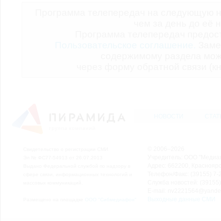
Программа телепередач на следующую н
чем за день до её 
Программа телепередач предо
Пользовательское соглашение.
Заме
содержимому раздела мож
через форму обратной связи (кн
НОВОСТИ
СТАТ
© 2006–2026
Свидетельство о регистрации СМИ
Учредитель: ООО "Медиа
Эл № ФС77-54913 от 26.07.2013
Адрес: 662200, Красноярск
Выдано Федеральной службой по надзору в
Телефон/Факс: (39155) 7-2
сфере связи, информационных технологий и
Служба новостей: (39155)
массовых коммуникаций.
E-mail: nv2221564@yande
Выходные данные СМИ
Размещено на площадке
ООО "Сибмедиафон"