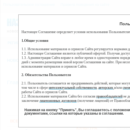
Пользовательское соглашение
Правила поведения на сайте
8 августа, суббота, 6:18
Предупр
Поль
Погода:
0°C, ночью 0°C
Настоящее Соглашение определяет условия использования Пользователям
Этот сайт использует сервис веб-аналитики Яндекс Метрика, пр
(далее — Яндекс).
1.Общие условия
РЕГИСТРАЦИЯ
ВО
Сервис Яндекс Метрика использует технологию “cookie” — неб
пользовательской активности.
1.1. Использование материалов и сервисов Сайта регулируется нормами 
1.2. Настоящее Соглашение является публичной офертой. Получая досту
Собранная при помощи cookie информация не может идентифици
1.3. Администрация Сайта вправе в любое время в одностороннем порядк
использовании вами данного сайта, собранная при помощи cooki
НОВОСТИ
СТАТЬИ
ОБЪЯВЛЕНИЯ
ВЕБКАМЕРЫ
ЕЩ
Яндекс будет обрабатывать эту информацию в интересах владель
дней с момента размещения новой версии Соглашения на сайте. При несог
активности на сайте. Яндекс обрабатывает эту информацию в п
использование материалов и сервисов Сайта.
Вы можете отказаться от использования cookies, выбрав соотв
2. Обязательства Пользователя
https://yandex.ru/support/metrika/general/opt-out.html Однако эт
//
Главная
ТВ-программа
2.1. Пользователь соглашается не предпринимать действий, которые мог
Нажимая на кнопку "Принять", Вы соглашаетесь на обработк
том числе в сфере
интеллектуальной собственности
,
авторских
и/или
смеж
работы Сайта и сервисов Сайта.
2.2. Использование материалов Сайта без согласия
правообладателей
не д
ПН
ВТ
СР
ЧТ
заключение
лицензионных договоров
(получение лицензий) от Правообла
28 января
29 января
30 января
01
31 января
2.3. При
цитировании
материалов Сайта, включая охраняемые авторские пр
2.4. Комментарии и иные записи Пользователя на Сайте не должны вступ
Нажимая на кнопку "Принять", Вы соглашаетесь с положен
морали и нравственности.
документами, ссылки на которые указаны в соглашении.
Все
Сериалы
Фильм
2.5. Пользователь предупрежден о том, что Администрация Сайта не несе
ВСЕ КАНАЛЫ
содержаться на сайте.
2.6. Пользователь согласен с тем, что Администрация Сайта не несет от
КУЛЬТУРА
08:45
Лимес