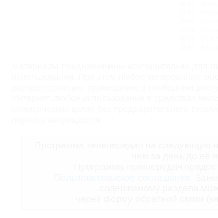
16:15
Жизнь
18:05
Много
20:00
Для н
21:45
Овсян
00:50
Огни 
02:50
Ворош
Материалы предназначены исключительно для ли
использования. При этом любое копирование, во
распространение, размещение в свободном доступ
Интернет, любое использование в средствах мас
коммерческих целях без предварительного пись
портала запрещается.
Программа телепередач на следующую н
чем за день до её 
Программа телепередач предо
Пользовательское соглашение.
Заме
содержимому раздела мож
через форму обратной связи (кн