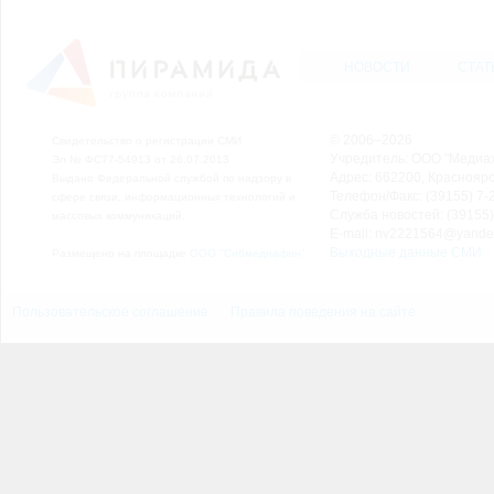
НОВОСТИ
СТАТ
© 2006–2026
Свидетельство о регистрации СМИ
Учредитель: ООО "Медиа
Эл № ФС77-54913 от 26.07.2013
Адрес: 662200, Красноярск
Выдано Федеральной службой по надзору в
Телефон/Факс: (39155) 7-2
сфере связи, информационных технологий и
Служба новостей: (39155)
массовых коммуникаций.
E-mail: nv2221564@yande
Выходные данные СМИ
Размещено на площадке
ООО "Сибмедиафон"
Пользовательское соглашение
Правила поведения на сайте