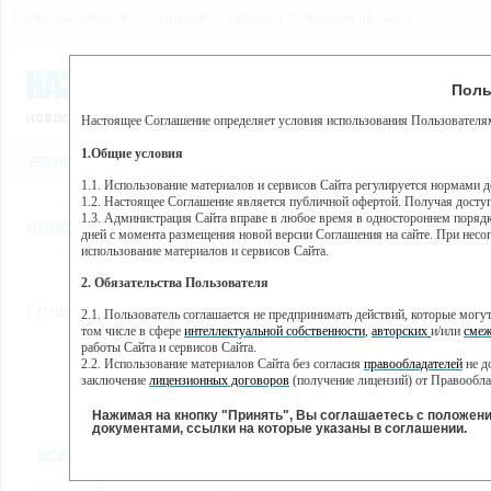
Пользовательское соглашение
Правила поведения на сайте
7 августа, пятница, 2:52
Предупр
Поль
Погода:
0°C, ночью 0°C
Настоящее Соглашение определяет условия использования Пользователям
Этот сайт использует сервис веб-аналитики Яндекс Метрика, пр
(далее — Яндекс).
1.Общие условия
РЕГИСТРАЦИЯ
ВО
Сервис Яндекс Метрика использует технологию “cookie” — неб
пользовательской активности.
1.1. Использование материалов и сервисов Сайта регулируется нормами 
1.2. Настоящее Соглашение является публичной офертой. Получая досту
Собранная при помощи cookie информация не может идентифици
1.3. Администрация Сайта вправе в любое время в одностороннем порядк
использовании вами данного сайта, собранная при помощи cooki
НОВОСТИ
СТАТЬИ
ОБЪЯВЛЕНИЯ
ВЕБКАМЕРЫ
ЕЩ
Яндекс будет обрабатывать эту информацию в интересах владель
дней с момента размещения новой версии Соглашения на сайте. При несог
активности на сайте. Яндекс обрабатывает эту информацию в п
использование материалов и сервисов Сайта.
Вы можете отказаться от использования cookies, выбрав соотв
2. Обязательства Пользователя
https://yandex.ru/support/metrika/general/opt-out.html Однако эт
//
Главная
ТВ-программа
2.1. Пользователь соглашается не предпринимать действий, которые мог
Нажимая на кнопку "Принять", Вы соглашаетесь на обработк
том числе в сфере
интеллектуальной собственности
,
авторских
и/или
смеж
работы Сайта и сервисов Сайта.
2.2. Использование материалов Сайта без согласия
правообладателей
не д
ПН
ВТ
СР
ЧТ
заключение
лицензионных договоров
(получение лицензий) от Правообла
25 ноября
26 ноября
27 ноября
28 ноября
29
2.3. При
цитировании
материалов Сайта, включая охраняемые авторские пр
2.4. Комментарии и иные записи Пользователя на Сайте не должны вступ
Нажимая на кнопку "Принять", Вы соглашаетесь с положен
морали и нравственности.
документами, ссылки на которые указаны в соглашении.
Все
Сериалы
Фильм
2.5. Пользователь предупрежден о том, что Администрация Сайта не несе
ВСЕ КАНАЛЫ
содержаться на сайте.
2.6. Пользователь согласен с тем, что Администрация Сайта не несет от