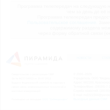
Программа телепередач на следующую н
чем за день до её 
Программа телепередач предо
Пользовательское соглашение.
Заме
содержимому раздела мож
через форму обратной связи (кн
НОВОСТИ
СТАТ
© 2006–2026
Свидетельство о регистрации СМИ
Учредитель: ООО "Медиа
Эл № ФС77-54913 от 26.07.2013
Адрес: 662200, Красноярск
Выдано Федеральной службой по надзору в
Телефон/Факс: (39155) 7-2
сфере связи, информационных технологий и
Служба новостей: (39155)
массовых коммуникаций.
E-mail: nv2221564@yande
Выходные данные СМИ
Размещено на площадке
ООО "Сибмедиафон"