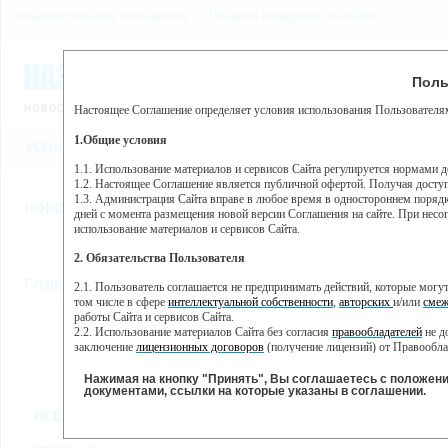
Пользовательское соглашение
Правила поведения на сайте
7 августа, пятница, 21:08
Предупр
Поль
Погода:
0°C, ночью 0°C
Настоящее Соглашение определяет условия использования Пользователям
Этот сайт использует сервис веб-аналитики Яндекс Метрика, пр
(далее — Яндекс).
1.Общие условия
РЕГИСТРАЦИЯ
ВО
Сервис Яндекс Метрика использует технологию “cookie” — неб
пользовательской активности.
1.1. Использование материалов и сервисов Сайта регулируется нормами 
1.2. Настоящее Соглашение является публичной офертой. Получая досту
Собранная при помощи cookie информация не может идентифици
1.3. Администрация Сайта вправе в любое время в одностороннем порядк
использовании вами данного сайта, собранная при помощи cooki
НОВОСТИ
СТАТЬИ
ОБЪЯВЛЕНИЯ
ВЕБКАМЕРЫ
ЕЩ
Яндекс будет обрабатывать эту информацию в интересах владель
дней с момента размещения новой версии Соглашения на сайте. При несог
активности на сайте. Яндекс обрабатывает эту информацию в п
использование материалов и сервисов Сайта.
Вы можете отказаться от использования cookies, выбрав соотв
2. Обязательства Пользователя
https://yandex.ru/support/metrika/general/opt-out.html Однако эт
//
Главная
ТВ-программа
2.1. Пользователь соглашается не предпринимать действий, которые мог
Нажимая на кнопку "Принять", Вы соглашаетесь на обработк
том числе в сфере
интеллектуальной собственности
,
авторских
и/или
смеж
работы Сайта и сервисов Сайта.
2.2. Использование материалов Сайта без согласия
правообладателей
не д
ВТ
СР
ЧТ
ПН
заключение
лицензионных договоров
(получение лицензий) от Правообла
26 ноября
27 ноября
28 ноября
29
25 ноября
2.3. При
цитировании
материалов Сайта, включая охраняемые авторские пр
2.4. Комментарии и иные записи Пользователя на Сайте не должны вступ
Нажимая на кнопку "Принять", Вы соглашаетесь с положен
морали и нравственности.
документами, ссылки на которые указаны в соглашении.
Все
Сериалы
Фильм
2.5. Пользователь предупрежден о том, что Администрация Сайта не несе
ВСЕ КАНАЛЫ
содержаться на сайте.
2.6. Пользователь согласен с тем, что Администрация Сайта не несет от