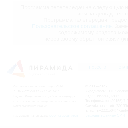
Программа телепередач на следующую н
чем за день до её 
Программа телепередач предо
Пользовательское соглашение.
Заме
содержимому раздела мож
через форму обратной связи (кн
НОВОСТИ
СТАТ
© 2006–2026
Свидетельство о регистрации СМИ
Учредитель: ООО "Медиа
Эл № ФС77-54913 от 26.07.2013
Адрес: 662200, Красноярск
Выдано Федеральной службой по надзору в
Телефон/Факс: (39155) 7-2
сфере связи, информационных технологий и
Служба новостей: (39155)
массовых коммуникаций.
E-mail: nv2221564@yande
Выходные данные СМИ
Размещено на площадке
ООО "Сибмедиафон"