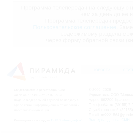
Программа телепередач на следующую н
чем за день до её 
Программа телепередач предо
Пользовательское соглашение.
Заме
содержимому раздела мож
через форму обратной связи (кн
НОВОСТИ
СТАТ
© 2006–2026
Свидетельство о регистрации СМИ
Учредитель: ООО "Медиа
Эл № ФС77-54913 от 26.07.2013
Адрес: 662200, Красноярск
Выдано Федеральной службой по надзору в
Телефон/Факс: (39155) 7-2
сфере связи, информационных технологий и
Служба новостей: (39155)
массовых коммуникаций.
E-mail: nv2221564@yande
Выходные данные СМИ
Размещено на площадке
ООО "Сибмедиафон"