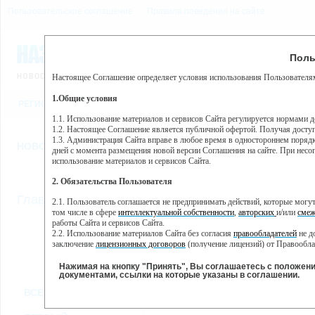
Пользовательское соглашение
Правила поведения на сайте
8 августа, суббота, 17:43
Предупр
Поль
Погода:
0°C, ночью 0°C
Настоящее Соглашение определяет условия использования Пользователям
Этот сайт использует сервис веб-аналитики Яндекс Метрика, пр
(далее — Яндекс).
1.Общие условия
РЕГИСТРАЦИЯ
ВО
Сервис Яндекс Метрика использует технологию “cookie” — неб
пользовательской активности.
1.1. Использование материалов и сервисов Сайта регулируется нормами 
1.2. Настоящее Соглашение является публичной офертой. Получая досту
Собранная при помощи cookie информация не может идентифици
1.3. Администрация Сайта вправе в любое время в одностороннем порядк
использовании вами данного сайта, собранная при помощи cooki
НОВОСТИ
СТАТЬИ
ОБЪЯВЛЕНИЯ
ВЕБКАМЕРЫ
ЕЩ
Яндекс будет обрабатывать эту информацию в интересах владель
дней с момента размещения новой версии Соглашения на сайте. При несог
активности на сайте. Яндекс обрабатывает эту информацию в п
использование материалов и сервисов Сайта.
Вы можете отказаться от использования cookies, выбрав соотв
2. Обязательства Пользователя
https://yandex.ru/support/metrika/general/opt-out.html Однако эт
//
Главная
ТВ-программа
2.1. Пользователь соглашается не предпринимать действий, которые мог
Нажимая на кнопку "Принять", Вы соглашаетесь на обработк
том числе в сфере
интеллектуальной собственности
,
авторских
и/или
смеж
работы Сайта и сервисов Сайта.
2.2. Использование материалов Сайта без согласия
правообладателей
не д
ПН
СР
ЧТ
ВТ
заключение
лицензионных договоров
(получение лицензий) от Правообла
25 ноября
27 ноября
28 ноября
29
26 ноября
2.3. При
цитировании
материалов Сайта, включая охраняемые авторские пр
2.4. Комментарии и иные записи Пользователя на Сайте не должны вступ
Нажимая на кнопку "Принять", Вы соглашаетесь с положен
морали и нравственности.
документами, ссылки на которые указаны в соглашении.
Все
Сериалы
Фильм
2.5. Пользователь предупрежден о том, что Администрация Сайта не несе
ВСЕ КАНАЛЫ
содержаться на сайте.
2.6. Пользователь согласен с тем, что Администрация Сайта не несет от