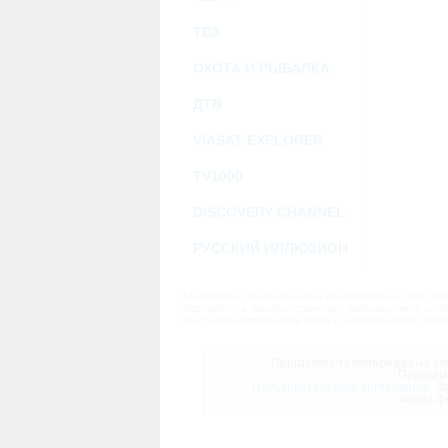
ТВ3
ОХОТА И РЫБАЛКА
ДТВ
VIASAT EXPLORER
TV1000
DISCOVERY CHANNEL
РУССКИЙ ИЛЛЮЗИОН
Материалы предназначены исключительно для личн
переработка, распространение, размещение в своб
массовой информации и/или в коммерческих целях
Программа телепередач на сле
Програм
Пользовательское соглашение.
За
через ф