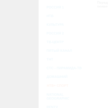
возможными или возникшими потерями и
Перед
услугами, доступными на или полученными
появи
РОССИЯ 1
информацию или ссылки на внешние ресу
2.7. Пользователь принимает положение о 
Администрация Сайта не несет какой-либо 
НТВ
3. Прочие условия
КУЛЬТУРА
3.1. Все возможные споры, вытекающие и
Федерации.
РОССИЯ 2
3.2. Ничто в Соглашении не может поним
совместной деятельности, отношений лич
3.3. Признание судом какого-либо полож
ТВ-ЦЕНТР
Соглашения.
3.4. Бездействие со стороны Администра
ПЯТЫЙ КАНАЛ
позднее соответствующие действия в защи
ТНТ
Политика конфиденциальности и со
СТС - ПИРАМИДА-ТВ
ДОМАШНИЙ
НТВ+ СПОРТ
NATIONAL
GEOGRAPHIC
RENTV