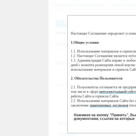
Пользовательское соглашение
Правила пове
Настоящее Соглашение определяет услови
Этот сайт использует сервис веб-ан
(далее — Яндекс).
1.Общие условия
РЕГИСТРАЦИЯ
Сервис Яндекс Метрика использует 
пользовательской активности.
1.1. Использование материалов и сервисо
1.2. Настоящее Соглашение является пуб
Собранная при помощи cookie инфор
1.3. Администрация Сайта вправе в любое
использовании вами данного сайта, 
НОВОСТИ
СТАТЬИ
ОБЪЯВЛЕНИ
Яндекс будет обрабатывать эту инфо
дней с момента размещения новой версии 
активности на сайте. Яндекс обраба
использование материалов и сервисов Сай
Вы можете отказаться от использова
2. Обязательства Пользователя
https://yandex.ru/support/metrika/gen
Главная
//
ТВ-программа
2.1. Пользователь соглашается не предпр
Нажимая на кнопку "Принять", Вы
том числе в сфере
интеллектуальной собст
работы Сайта и сервисов Сайта.
ПН
ВТ
2.2. Использование материалов Сайта без 
25 ноября
27
26 ноября
заключение
лицензионных договоров
(пол
2.3. При
цитировании
материалов Сайта, в
2.4. Комментарии и иные записи Пользова
Нажимая на кнопку "Принять", В
морали и нравственности.
документами, ссылки на которые 
ВСЕ КАНАЛЫ
2.5. Пользователь предупрежден о том, чт
содержаться на сайте.
2.6. Пользователь согласен с тем, что Ад
ПЕРВЫЙ