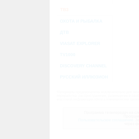
ТВ3
ОХОТА И РЫБАЛКА
ДТВ
VIASAT EXPLORER
TV1000
DISCOVERY CHANNEL
РУССКИЙ ИЛЛЮЗИОН
Материалы предназначены исключительно для личн
переработка, распространение, размещение в своб
массовой информации и/или в коммерческих целях
Программа телепередач на сле
Програм
Пользовательское соглашение.
За
через ф