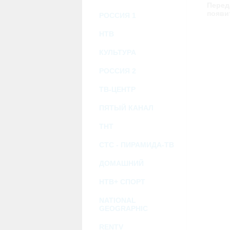
возможными или возникшими потерями и
Перед
услугами, доступными на или полученными
появи
РОССИЯ 1
информацию или ссылки на внешние ресу
2.7. Пользователь принимает положение о 
Администрация Сайта не несет какой-либо 
НТВ
3. Прочие условия
КУЛЬТУРА
3.1. Все возможные споры, вытекающие и
Федерации.
РОССИЯ 2
3.2. Ничто в Соглашении не может поним
совместной деятельности, отношений лич
3.3. Признание судом какого-либо полож
ТВ-ЦЕНТР
Соглашения.
3.4. Бездействие со стороны Администра
ПЯТЫЙ КАНАЛ
позднее соответствующие действия в защи
ТНТ
Политика конфиденциальности и со
СТС - ПИРАМИДА-ТВ
ДОМАШНИЙ
НТВ+ СПОРТ
NATIONAL
GEOGRAPHIC
RENTV