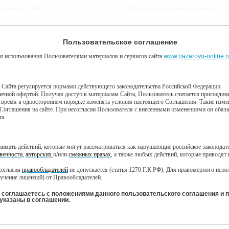
дения на сайте
Политика конфиденциальности и 
9 августа, воскресенье, 7:04
Предупреждение о сборе статистики
Пользовательское соглашение
Погода:
0°C, ночью 0°C
я использования Пользователями материалов и сервисов сайта
алитики Яндекс Метрика, предоставляемый компанией ООО «ЯНДЕКС», 119021, Р
www.nazarovo-online.r
КУП
ВОЙТИ
Забыли пароль?
технологию “cookie” — небольшие текстовые файлы, размещаемые на компью
в Сайта регулируется нормами действующего законодательства Российской Федерации.
личной офертой. Получая доступ к материалам Сайта, Пользователь считается присоед
мация не может идентифицировать вас, однако может помочь нам улучшить 
 время в одностороннем порядке изменять условия настоящего Соглашения. Такие измен
собранная при помощи cookie, будет передаваться Яндексу и может храниться
Я
ВЕБКАМЕРЫ
ЕЩЁ »
рмацию в интересах владельца сайта, в частности, для оценки использования
Соглашения на сайте. При несогласии Пользователя с внесенными изменениями он обязан 
тывает эту информацию в порядке, установленном в Условиях использования 
та.
ния cookies, выбрав соответствующие настройки в браузере. Также вы может
eral/opt-out.html Однако это может повлиять на работу некоторых функций сайта
инимать действий, которые могут рассматриваться как нарушающие российское законода
 соглашаетесь на обработку данных о вас в порядке и целях, указанных в
венности
,
авторских
и/или
смежных правах
, а также любых действий, которые приводят
СР
ЧТ
ПТ
ВС
СБ
согласия
правообладателей
не допускается (статья 1270 Г.К РФ). Для правомерного исп
8 июня
09 июня
10 июня
12 июня
11 июня
учение лицензий) от Правообладателей.
ключая охраняемые авторские произведения, активная ссылка на Сайт обязательна (подпу
теля на Сайте не должны вступать в противоречие с требованиями законодательства Ро
ы соглашаетесь с положениями данного пользовательского соглашения и 
указаны в соглашении.
Все
Сериалы
Фильмы
Мультфильмы
Новости
Местное
о Администрация Сайта не несет ответственности за посещение и использование им внеш
министрация Сайта не несет ответственности и не имеет прямых или косвенных обязател