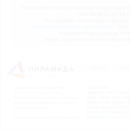
Программа телепередач на следующую н
чем за день до её 
Программа телепередач предо
Пользовательское соглашение.
Заме
содержимому раздела мож
через форму обратной связи (кн
НОВОСТИ
СТАТ
© 2006–2026
Свидетельство о регистрации СМИ
Учредитель: ООО "Медиа
Эл № ФС77-54913 от 26.07.2013
Адрес: 662200, Красноярск
Выдано Федеральной службой по надзору в
Телефон/Факс: (39155) 7-2
сфере связи, информационных технологий и
Служба новостей: (39155)
массовых коммуникаций.
E-mail: nv2221564@yande
Выходные данные СМИ
Размещено на площадке
ООО "Сибмедиафон"