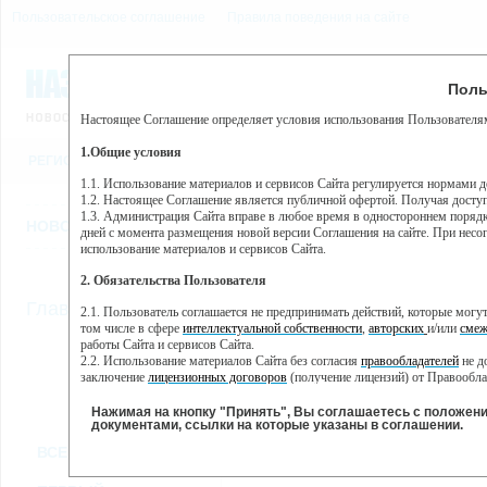
Пользовательское соглашение
Правила поведения на сайте
8 августа, суббота, 22:29
Предупр
Поль
Погода:
0°C, ночью 0°C
Настоящее Соглашение определяет условия использования Пользователям
Этот сайт использует сервис веб-аналитики Яндекс Метрика, пр
(далее — Яндекс).
1.Общие условия
РЕГИСТРАЦИЯ
ВО
Сервис Яндекс Метрика использует технологию “cookie” — неб
пользовательской активности.
1.1. Использование материалов и сервисов Сайта регулируется нормами 
1.2. Настоящее Соглашение является публичной офертой. Получая досту
Собранная при помощи cookie информация не может идентифици
1.3. Администрация Сайта вправе в любое время в одностороннем порядк
использовании вами данного сайта, собранная при помощи cooki
НОВОСТИ
СТАТЬИ
ОБЪЯВЛЕНИЯ
ВЕБКАМЕРЫ
ЕЩ
Яндекс будет обрабатывать эту информацию в интересах владель
дней с момента размещения новой версии Соглашения на сайте. При несог
активности на сайте. Яндекс обрабатывает эту информацию в п
использование материалов и сервисов Сайта.
Вы можете отказаться от использования cookies, выбрав соотв
2. Обязательства Пользователя
https://yandex.ru/support/metrika/general/opt-out.html Однако эт
//
Главная
ТВ-программа
2.1. Пользователь соглашается не предпринимать действий, которые мог
Нажимая на кнопку "Принять", Вы соглашаетесь на обработк
том числе в сфере
интеллектуальной собственности
,
авторских
и/или
смеж
работы Сайта и сервисов Сайта.
2.2. Использование материалов Сайта без согласия
правообладателей
не д
ПН
ВТ
СР
ЧТ
заключение
лицензионных договоров
(получение лицензий) от Правообла
06 июня
07 июня
08 июня
09 июня
1
2.3. При
цитировании
материалов Сайта, включая охраняемые авторские пр
2.4. Комментарии и иные записи Пользователя на Сайте не должны вступ
Нажимая на кнопку "Принять", Вы соглашаетесь с положен
морали и нравственности.
документами, ссылки на которые указаны в соглашении.
Все
Сериалы
Фильм
2.5. Пользователь предупрежден о том, что Администрация Сайта не несе
ВСЕ КАНАЛЫ
содержаться на сайте.
2.6. Пользователь согласен с тем, что Администрация Сайта не несет от