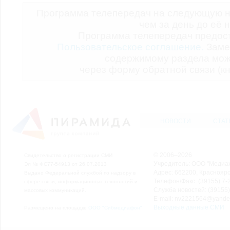
Программа телепередач на следующую н
чем за день до её 
Программа телепередач предо
Пользовательское соглашение.
Заме
содержимому раздела мож
через форму обратной связи (кн
НОВОСТИ
СТАТ
© 2006–2026
Свидетельство о регистрации СМИ
Учредитель: ООО "Медиа
Эл № ФС77-54913 от 26.07.2013
Адрес: 662200, Красноярск
Выдано Федеральной службой по надзору в
Телефон/Факс: (39155) 7-2
сфере связи, информационных технологий и
Служба новостей: (39155)
массовых коммуникаций.
E-mail: nv2221564@yande
Выходные данные СМИ
Размещено на площадке
ООО "Сибмедиафон"