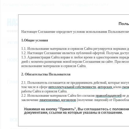
Пользовательское соглашение
Правила поведения на сайте
8 августа, суббота, 8:55
Предупр
Поль
Погода:
0°C, ночью 0°C
Настоящее Соглашение определяет условия использования Пользователям
Этот сайт использует сервис веб-аналитики Яндекс Метрика, пр
(далее — Яндекс).
1.Общие условия
РЕГИСТРАЦИЯ
ВО
Сервис Яндекс Метрика использует технологию “cookie” — неб
пользовательской активности.
1.1. Использование материалов и сервисов Сайта регулируется нормами 
1.2. Настоящее Соглашение является публичной офертой. Получая досту
Собранная при помощи cookie информация не может идентифици
1.3. Администрация Сайта вправе в любое время в одностороннем порядк
использовании вами данного сайта, собранная при помощи cooki
НОВОСТИ
СТАТЬИ
ОБЪЯВЛЕНИЯ
ВЕБКАМЕРЫ
ЕЩ
Яндекс будет обрабатывать эту информацию в интересах владель
дней с момента размещения новой версии Соглашения на сайте. При несог
активности на сайте. Яндекс обрабатывает эту информацию в п
использование материалов и сервисов Сайта.
Вы можете отказаться от использования cookies, выбрав соотв
2. Обязательства Пользователя
https://yandex.ru/support/metrika/general/opt-out.html Однако эт
//
Главная
ТВ-программа
2.1. Пользователь соглашается не предпринимать действий, которые мог
Нажимая на кнопку "Принять", Вы соглашаетесь на обработк
том числе в сфере
интеллектуальной собственности
,
авторских
и/или
смеж
работы Сайта и сервисов Сайта.
2.2. Использование материалов Сайта без согласия
правообладателей
не д
ПН
ВТ
ЧТ
СР
заключение
лицензионных договоров
(получение лицензий) от Правообла
21 января
22 января
24 января
25
23 января
2.3. При
цитировании
материалов Сайта, включая охраняемые авторские пр
2.4. Комментарии и иные записи Пользователя на Сайте не должны вступ
Нажимая на кнопку "Принять", Вы соглашаетесь с положен
морали и нравственности.
документами, ссылки на которые указаны в соглашении.
Все
Сериалы
Фильм
2.5. Пользователь предупрежден о том, что Администрация Сайта не несе
ВСЕ КАНАЛЫ
содержаться на сайте.
2.6. Пользователь согласен с тем, что Администрация Сайта не несет от