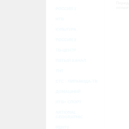
возможными или возникшими потерями и
Перед
услугами, доступными на или полученными
появи
РОССИЯ 1
информацию или ссылки на внешние ресу
2.7. Пользователь принимает положение о 
Администрация Сайта не несет какой-либо 
НТВ
3. Прочие условия
КУЛЬТУРА
3.1. Все возможные споры, вытекающие и
Федерации.
РОССИЯ 2
3.2. Ничто в Соглашении не может поним
совместной деятельности, отношений лич
3.3. Признание судом какого-либо полож
ТВ-ЦЕНТР
Соглашения.
3.4. Бездействие со стороны Администра
ПЯТЫЙ КАНАЛ
позднее соответствующие действия в защи
ТНТ
Политика конфиденциальности и со
СТС - ПИРАМИДА-ТВ
ДОМАШНИЙ
НТВ+ СПОРТ
NATIONAL
GEOGRAPHIC
RENTV