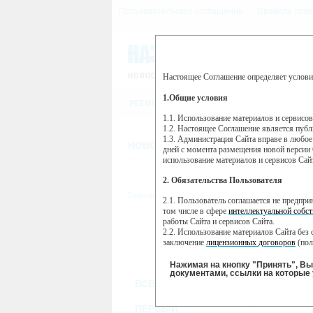
Пользовательское соглашение
Правила пове
Настоящее Соглашение определяет услови
Этот сайт использует сервис веб-ан
(далее — Яндекс).
1.Общие условия
РЕГИСТРАЦИЯ
Сервис Яндекс Метрика использует 
пользовательской активности.
1.1. Использование материалов и сервисо
1.2. Настоящее Соглашение является пуб
Собранная при помощи cookie инфор
1.3. Администрация Сайта вправе в любое
использовании вами данного сайта, 
НОВОСТИ
СТАТЬИ
ОБЪЯВЛЕНИ
Яндекс будет обрабатывать эту инфо
дней с момента размещения новой версии 
активности на сайте. Яндекс обраба
использование материалов и сервисов Сай
Вы можете отказаться от использова
2. Обязательства Пользователя
https://yandex.ru/support/metrika/gen
Главная
//
ТВ-программа
2.1. Пользователь соглашается не предпр
Нажимая на кнопку "Принять", Вы
том числе в сфере
интеллектуальной собст
работы Сайта и сервисов Сайта.
ПН
ВТ
2.2. Использование материалов Сайта без 
21 января
22 января
23
заключение
лицензионных договоров
(пол
2.3. При
цитировании
материалов Сайта, в
2.4. Комментарии и иные записи Пользова
Нажимая на кнопку "Принять", В
морали и нравственности.
документами, ссылки на которые 
ВСЕ КАНАЛЫ
2.5. Пользователь предупрежден о том, чт
содержаться на сайте.
2.6. Пользователь согласен с тем, что Ад
ПЕРВЫЙ