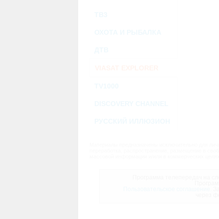
ТВ3
ОХОТА И РЫБАЛКА
ДТВ
VIASAT EXPLORER
TV1000
DISCOVERY CHANNEL
РУССКИЙ ИЛЛЮЗИОН
Материалы предназначены исключительно для личн
переработка, распространение, размещение в своб
массовой информации и/или в коммерческих целях
Программа телепередач на сле
Програм
Пользовательское соглашение.
За
через ф