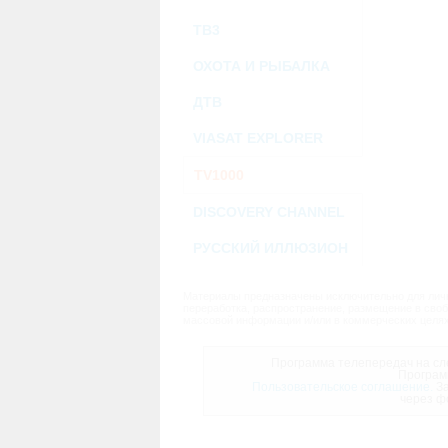
ТВ3
ОХОТА И РЫБАЛКА
ДТВ
VIASAT EXPLORER
TV1000
DISCOVERY CHANNEL
РУССКИЙ ИЛЛЮЗИОН
Материалы предназначены исключительно для личн
переработка, распространение, размещение в своб
массовой информации и/или в коммерческих целях
Программа телепередач на сле
Програм
Пользовательское соглашение.
За
через ф