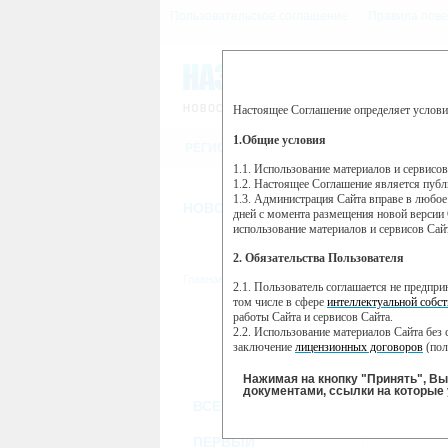
Пользовательское соглашение
Правила пове
Настоящее Соглашение определяет услови
Этот сайт использует сервис веб-ан
(далее — Яндекс).
1.Общие условия
РЕГИСТРАЦИЯ
Сервис Яндекс Метрика использует 
пользовательской активности.
1.1. Использование материалов и сервисо
1.2. Настоящее Соглашение является пуб
Собранная при помощи cookie инфор
1.3. Администрация Сайта вправе в любое
использовании вами данного сайта, 
НОВОСТИ
СТАТЬИ
ОБЪЯВЛЕНИ
Яндекс будет обрабатывать эту инфо
дней с момента размещения новой версии 
активности на сайте. Яндекс обраба
использование материалов и сервисов Сай
Вы можете отказаться от использова
2. Обязательства Пользователя
https://yandex.ru/support/metrika/gen
Главная
//
ТВ-программа
2.1. Пользователь соглашается не предпр
Нажимая на кнопку "Принять", Вы
том числе в сфере
интеллектуальной собст
работы Сайта и сервисов Сайта.
ПН
ВТ
2.2. Использование материалов Сайта без 
24 июня
25 июня
2
заключение
лицензионных договоров
(пол
2.3. При
цитировании
материалов Сайта, в
2.4. Комментарии и иные записи Пользова
Нажимая на кнопку "Принять", В
морали и нравственности.
документами, ссылки на которые 
ВСЕ КАНАЛЫ
2.5. Пользователь предупрежден о том, чт
содержаться на сайте.
2.6. Пользователь согласен с тем, что Ад
ПЕРВЫЙ