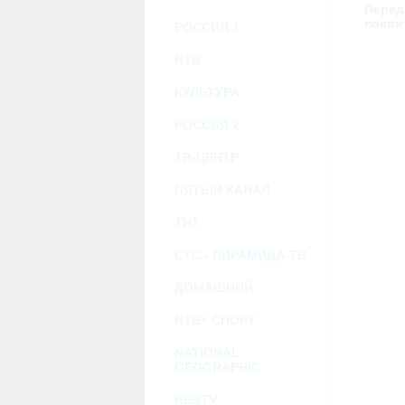
возможными или возникшими потерями и
Перед
услугами, доступными на или полученными
появи
РОССИЯ 1
информацию или ссылки на внешние ресу
2.7. Пользователь принимает положение о 
Администрация Сайта не несет какой-либо 
НТВ
3. Прочие условия
КУЛЬТУРА
3.1. Все возможные споры, вытекающие и
Федерации.
РОССИЯ 2
3.2. Ничто в Соглашении не может поним
совместной деятельности, отношений лич
3.3. Признание судом какого-либо полож
ТВ-ЦЕНТР
Соглашения.
3.4. Бездействие со стороны Администра
ПЯТЫЙ КАНАЛ
позднее соответствующие действия в защи
ТНТ
Политика конфиденциальности и со
СТС - ПИРАМИДА-ТВ
ДОМАШНИЙ
НТВ+ СПОРТ
NATIONAL
GEOGRAPHIC
RENTV