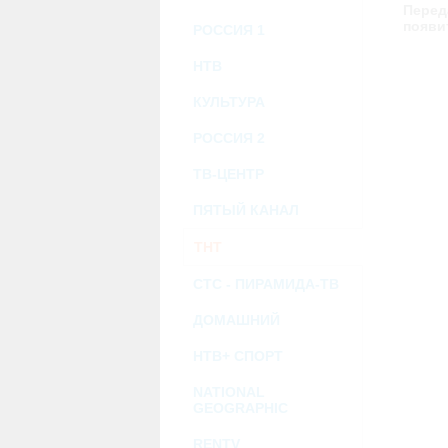
возможными или возникшими потерями и
Перед
услугами, доступными на или полученными
появи
РОССИЯ 1
информацию или ссылки на внешние ресу
2.7. Пользователь принимает положение о 
Администрация Сайта не несет какой-либо 
НТВ
3. Прочие условия
КУЛЬТУРА
3.1. Все возможные споры, вытекающие и
Федерации.
РОССИЯ 2
3.2. Ничто в Соглашении не может поним
совместной деятельности, отношений лич
3.3. Признание судом какого-либо полож
ТВ-ЦЕНТР
Соглашения.
3.4. Бездействие со стороны Администра
ПЯТЫЙ КАНАЛ
позднее соответствующие действия в защи
ТНТ
Политика конфиденциальности и со
СТС - ПИРАМИДА-ТВ
ДОМАШНИЙ
НТВ+ СПОРТ
NATIONAL
GEOGRAPHIC
RENTV