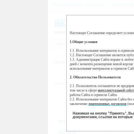
Пользовательское соглашение
Правила пове
Настоящее Соглашение определяет услови
Этот сайт использует сервис веб-ан
(далее — Яндекс).
1.Общие условия
РЕГИСТРАЦИЯ
Сервис Яндекс Метрика использует 
пользовательской активности.
1.1. Использование материалов и сервисо
1.2. Настоящее Соглашение является пуб
Собранная при помощи cookie инфор
1.3. Администрация Сайта вправе в любое
использовании вами данного сайта, 
НОВОСТИ
СТАТЬИ
ОБЪЯВЛЕНИ
Яндекс будет обрабатывать эту инфо
дней с момента размещения новой версии 
активности на сайте. Яндекс обраба
использование материалов и сервисов Сай
Вы можете отказаться от использова
2. Обязательства Пользователя
https://yandex.ru/support/metrika/gen
Главная
//
ТВ-программа
2.1. Пользователь соглашается не предпр
Нажимая на кнопку "Принять", Вы
том числе в сфере
интеллектуальной собст
работы Сайта и сервисов Сайта.
ПН
ВТ
2.2. Использование материалов Сайта без 
24 июня
25 июня
2
заключение
лицензионных договоров
(пол
2.3. При
цитировании
материалов Сайта, в
2.4. Комментарии и иные записи Пользова
Нажимая на кнопку "Принять", В
морали и нравственности.
документами, ссылки на которые 
ВСЕ КАНАЛЫ
2.5. Пользователь предупрежден о том, чт
содержаться на сайте.
2.6. Пользователь согласен с тем, что Ад
ПЕРВЫЙ