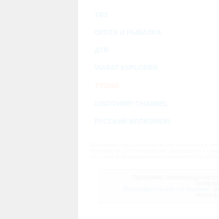
ТВ3
ОХОТА И РЫБАЛКА
ДТВ
VIASAT EXPLORER
TV1000
DISCOVERY CHANNEL
РУССКИЙ ИЛЛЮЗИОН
Материалы предназначены исключительно для личн
переработка, распространение, размещение в своб
массовой информации и/или в коммерческих целях
Программа телепередач на сле
Програм
Пользовательское соглашение.
За
через ф