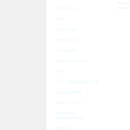
возможными или возникшими потерями и
Перед
услугами, доступными на или полученными
появи
РОССИЯ 1
информацию или ссылки на внешние ресу
2.7. Пользователь принимает положение о 
Администрация Сайта не несет какой-либо 
НТВ
3. Прочие условия
КУЛЬТУРА
3.1. Все возможные споры, вытекающие и
Федерации.
РОССИЯ 2
3.2. Ничто в Соглашении не может поним
совместной деятельности, отношений лич
3.3. Признание судом какого-либо полож
ТВ-ЦЕНТР
Соглашения.
3.4. Бездействие со стороны Администра
ПЯТЫЙ КАНАЛ
позднее соответствующие действия в защи
ТНТ
Политика конфиденциальности и со
СТС - ПИРАМИДА-ТВ
ДОМАШНИЙ
НТВ+ СПОРТ
NATIONAL
GEOGRAPHIC
RENTV