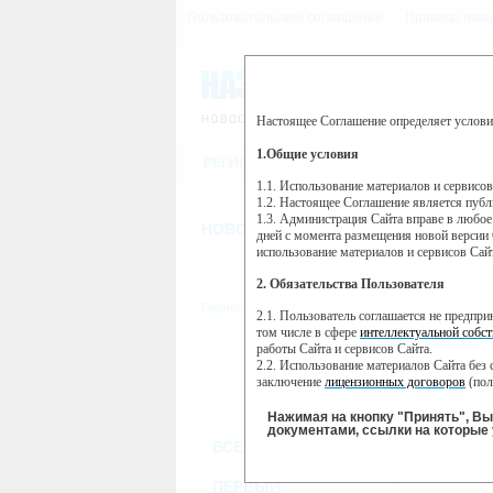
Пользовательское соглашение
Правила пове
Настоящее Соглашение определяет услови
Этот сайт использует сервис веб-ан
(далее — Яндекс).
1.Общие условия
РЕГИСТРАЦИЯ
Сервис Яндекс Метрика использует 
пользовательской активности.
1.1. Использование материалов и сервисо
1.2. Настоящее Соглашение является пуб
Собранная при помощи cookie инфор
1.3. Администрация Сайта вправе в любое
использовании вами данного сайта, 
НОВОСТИ
СТАТЬИ
ОБЪЯВЛЕНИ
Яндекс будет обрабатывать эту инфо
дней с момента размещения новой версии 
активности на сайте. Яндекс обраба
использование материалов и сервисов Сай
Вы можете отказаться от использова
2. Обязательства Пользователя
https://yandex.ru/support/metrika/gen
Главная
//
ТВ-программа
2.1. Пользователь соглашается не предпр
Нажимая на кнопку "Принять", Вы
том числе в сфере
интеллектуальной собст
работы Сайта и сервисов Сайта.
ПН
ВТ
2.2. Использование материалов Сайта без 
24 июня
25 июня
2
заключение
лицензионных договоров
(пол
2.3. При
цитировании
материалов Сайта, в
2.4. Комментарии и иные записи Пользова
Нажимая на кнопку "Принять", В
морали и нравственности.
документами, ссылки на которые 
ВСЕ КАНАЛЫ
2.5. Пользователь предупрежден о том, чт
содержаться на сайте.
2.6. Пользователь согласен с тем, что Ад
ПЕРВЫЙ