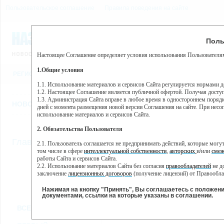
Пользовательское соглашение
Правила поведения на сайте
6 августа, четверг, 8:12
Предупр
Поль
Погода:
0°C, ночью 0°C
Настоящее Соглашение определяет условия использования Пользователям
Этот сайт использует сервис веб-аналитики Яндекс Метрика, пр
(далее — Яндекс).
1.Общие условия
РЕГИСТРАЦИЯ
ВО
Сервис Яндекс Метрика использует технологию “cookie” — неб
пользовательской активности.
1.1. Использование материалов и сервисов Сайта регулируется нормами 
1.2. Настоящее Соглашение является публичной офертой. Получая досту
Собранная при помощи cookie информация не может идентифици
1.3. Администрация Сайта вправе в любое время в одностороннем порядк
использовании вами данного сайта, собранная при помощи cooki
НОВОСТИ
СТАТЬИ
ОБЪЯВЛЕНИЯ
ВЕБКАМЕРЫ
ЕЩ
Яндекс будет обрабатывать эту информацию в интересах владель
дней с момента размещения новой версии Соглашения на сайте. При несог
активности на сайте. Яндекс обрабатывает эту информацию в п
использование материалов и сервисов Сайта.
Вы можете отказаться от использования cookies, выбрав соотв
2. Обязательства Пользователя
https://yandex.ru/support/metrika/general/opt-out.html Однако эт
//
Главная
ТВ-программа
2.1. Пользователь соглашается не предпринимать действий, которые мог
Нажимая на кнопку "Принять", Вы соглашаетесь на обработк
том числе в сфере
интеллектуальной собственности
,
авторских
и/или
смеж
работы Сайта и сервисов Сайта.
2.2. Использование материалов Сайта без согласия
правообладателей
не д
ПН
СР
ЧТ
ВТ
заключение
лицензионных договоров
(получение лицензий) от Правообла
24 июня
26 июня
27 июня
2
25 июня
2.3. При
цитировании
материалов Сайта, включая охраняемые авторские пр
2.4. Комментарии и иные записи Пользователя на Сайте не должны вступ
Нажимая на кнопку "Принять", Вы соглашаетесь с положен
морали и нравственности.
документами, ссылки на которые указаны в соглашении.
Все
Сериалы
Фильм
2.5. Пользователь предупрежден о том, что Администрация Сайта не несе
ВСЕ КАНАЛЫ
содержаться на сайте.
2.6. Пользователь согласен с тем, что Администрация Сайта не несет от