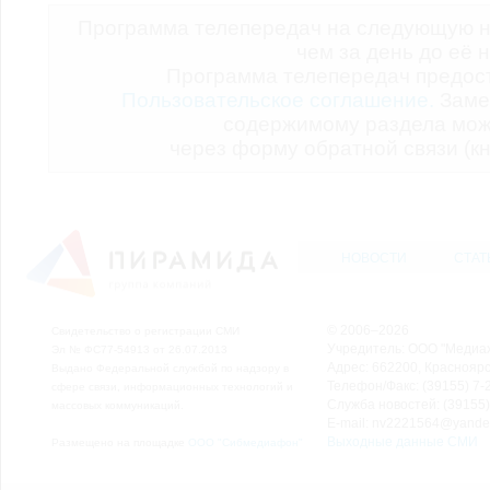
Программа телепередач на следующую н
чем за день до её 
Программа телепередач предо
Пользовательское соглашение.
Заме
содержимому раздела мож
через форму обратной связи (кн
НОВОСТИ
СТАТ
© 2006–2026
Свидетельство о регистрации СМИ
Учредитель: ООО "Медиа
Эл № ФС77-54913 от 26.07.2013
Адрес: 662200, Красноярск
Выдано Федеральной службой по надзору в
Телефон/Факс: (39155) 7-2
сфере связи, информационных технологий и
Служба новостей: (39155)
массовых коммуникаций.
E-mail: nv2221564@yande
Выходные данные СМИ
Размещено на площадке
ООО "Сибмедиафон"