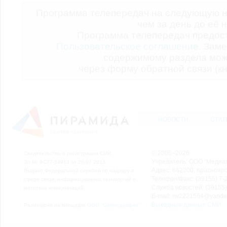
Программа телепередач на следующую н
чем за день до её 
Программа телепередач предо
Пользовательское соглашение.
Заме
содержимому раздела мож
через форму обратной связи (кн
НОВОСТИ
СТАТ
© 2006–2026
Свидетельство о регистрации СМИ
Учредитель: ООО "Медиа
Эл № ФС77-54913 от 26.07.2013
Адрес: 662200, Красноярск
Выдано Федеральной службой по надзору в
Телефон/Факс: (39155) 7-2
сфере связи, информационных технологий и
Служба новостей: (39155)
массовых коммуникаций.
E-mail: nv2221564@yande
Выходные данные СМИ
Размещено на площадке
ООО "Сибмедиафон"