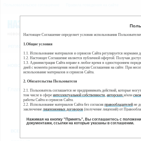
Пользовательское соглашение
Правила поведения на сайте
7 августа, пятница, 5:26
Предупр
Поль
Погода:
0°C, ночью 0°C
Настоящее Соглашение определяет условия использования Пользователям
Этот сайт использует сервис веб-аналитики Яндекс Метрика, пр
(далее — Яндекс).
1.Общие условия
РЕГИСТРАЦИЯ
ВО
Сервис Яндекс Метрика использует технологию “cookie” — неб
пользовательской активности.
1.1. Использование материалов и сервисов Сайта регулируется нормами 
1.2. Настоящее Соглашение является публичной офертой. Получая досту
Собранная при помощи cookie информация не может идентифици
1.3. Администрация Сайта вправе в любое время в одностороннем порядк
использовании вами данного сайта, собранная при помощи cooki
НОВОСТИ
СТАТЬИ
ОБЪЯВЛЕНИЯ
ВЕБКАМЕРЫ
ЕЩ
Яндекс будет обрабатывать эту информацию в интересах владель
дней с момента размещения новой версии Соглашения на сайте. При несог
активности на сайте. Яндекс обрабатывает эту информацию в п
использование материалов и сервисов Сайта.
Вы можете отказаться от использования cookies, выбрав соотв
2. Обязательства Пользователя
https://yandex.ru/support/metrika/general/opt-out.html Однако эт
//
Главная
ТВ-программа
2.1. Пользователь соглашается не предпринимать действий, которые мог
Нажимая на кнопку "Принять", Вы соглашаетесь на обработк
том числе в сфере
интеллектуальной собственности
,
авторских
и/или
смеж
работы Сайта и сервисов Сайта.
2.2. Использование материалов Сайта без согласия
правообладателей
не д
ВТ
СР
ЧТ
ПН
заключение
лицензионных договоров
(получение лицензий) от Правообла
29 января
30 января
31 января
01
28 января
2.3. При
цитировании
материалов Сайта, включая охраняемые авторские пр
2.4. Комментарии и иные записи Пользователя на Сайте не должны вступ
Нажимая на кнопку "Принять", Вы соглашаетесь с положен
морали и нравственности.
документами, ссылки на которые указаны в соглашении.
Все
Сериалы
Фильм
2.5. Пользователь предупрежден о том, что Администрация Сайта не несе
ВСЕ КАНАЛЫ
содержаться на сайте.
2.6. Пользователь согласен с тем, что Администрация Сайта не несет от