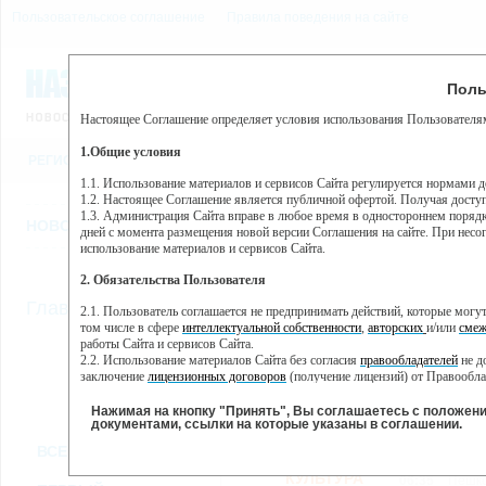
Пользовательское соглашение
Правила поведения на сайте
7 августа, пятница, 2:37
Предупр
Поль
Погода:
0°C, ночью 0°C
Настоящее Соглашение определяет условия использования Пользователям
Этот сайт использует сервис веб-аналитики Яндекс Метрика, пр
(далее — Яндекс).
1.Общие условия
РЕГИСТРАЦИЯ
ВО
Сервис Яндекс Метрика использует технологию “cookie” — неб
пользовательской активности.
1.1. Использование материалов и сервисов Сайта регулируется нормами 
1.2. Настоящее Соглашение является публичной офертой. Получая досту
Собранная при помощи cookie информация не может идентифици
1.3. Администрация Сайта вправе в любое время в одностороннем порядк
использовании вами данного сайта, собранная при помощи cooki
НОВОСТИ
СТАТЬИ
ОБЪЯВЛЕНИЯ
ВЕБКАМЕРЫ
ЕЩ
Яндекс будет обрабатывать эту информацию в интересах владель
дней с момента размещения новой версии Соглашения на сайте. При несог
активности на сайте. Яндекс обрабатывает эту информацию в п
использование материалов и сервисов Сайта.
Вы можете отказаться от использования cookies, выбрав соотв
2. Обязательства Пользователя
https://yandex.ru/support/metrika/general/opt-out.html Однако эт
//
Главная
ТВ-программа
2.1. Пользователь соглашается не предпринимать действий, которые мог
Нажимая на кнопку "Принять", Вы соглашаетесь на обработк
том числе в сфере
интеллектуальной собственности
,
авторских
и/или
смеж
работы Сайта и сервисов Сайта.
2.2. Использование материалов Сайта без согласия
правообладателей
не д
ВТ
СР
ЧТ
ПН
заключение
лицензионных договоров
(получение лицензий) от Правообла
29 января
30 января
31 января
01
28 января
2.3. При
цитировании
материалов Сайта, включая охраняемые авторские пр
2.4. Комментарии и иные записи Пользователя на Сайте не должны вступ
Нажимая на кнопку "Принять", Вы соглашаетесь с положен
морали и нравственности.
документами, ссылки на которые указаны в соглашении.
Все
Сериалы
Фильм
2.5. Пользователь предупрежден о том, что Администрация Сайта не несе
ВСЕ КАНАЛЫ
содержаться на сайте.
2.6. Пользователь согласен с тем, что Администрация Сайта не несет от
КУЛЬТУРА
06:35
Пешко