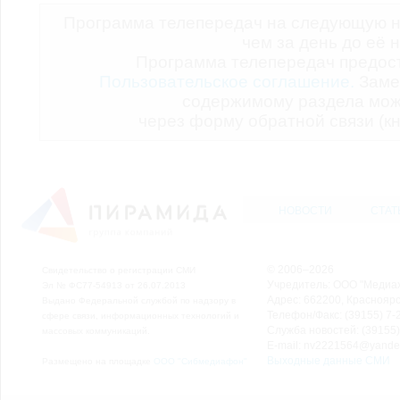
Программа телепередач на следующую н
чем за день до её 
Программа телепередач предо
Пользовательское соглашение.
Заме
содержимому раздела мож
через форму обратной связи (кн
НОВОСТИ
СТАТ
© 2006–2026
Свидетельство о регистрации СМИ
Учредитель: ООО "Медиа
Эл № ФС77-54913 от 26.07.2013
Адрес: 662200, Красноярск
Выдано Федеральной службой по надзору в
Телефон/Факс: (39155) 7-2
сфере связи, информационных технологий и
Служба новостей: (39155)
массовых коммуникаций.
E-mail: nv2221564@yande
Выходные данные СМИ
Размещено на площадке
ООО "Сибмедиафон"