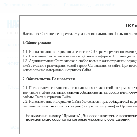
Пользовательское соглашение
Правила поведения на сайте
8 августа, суббота, 10:53
Предупр
Поль
Погода:
0°C, ночью 0°C
Настоящее Соглашение определяет условия использования Пользователям
Этот сайт использует сервис веб-аналитики Яндекс Метрика, пр
(далее — Яндекс).
1.Общие условия
РЕГИСТРАЦИЯ
ВО
Сервис Яндекс Метрика использует технологию “cookie” — неб
пользовательской активности.
1.1. Использование материалов и сервисов Сайта регулируется нормами 
1.2. Настоящее Соглашение является публичной офертой. Получая досту
Собранная при помощи cookie информация не может идентифици
1.3. Администрация Сайта вправе в любое время в одностороннем порядк
использовании вами данного сайта, собранная при помощи cooki
НОВОСТИ
СТАТЬИ
ОБЪЯВЛЕНИЯ
ВЕБКАМЕРЫ
ЕЩ
Яндекс будет обрабатывать эту информацию в интересах владель
дней с момента размещения новой версии Соглашения на сайте. При несог
активности на сайте. Яндекс обрабатывает эту информацию в п
использование материалов и сервисов Сайта.
Вы можете отказаться от использования cookies, выбрав соотв
2. Обязательства Пользователя
https://yandex.ru/support/metrika/general/opt-out.html Однако эт
//
Главная
ТВ-программа
2.1. Пользователь соглашается не предпринимать действий, которые мог
Нажимая на кнопку "Принять", Вы соглашаетесь на обработк
том числе в сфере
интеллектуальной собственности
,
авторских
и/или
смеж
работы Сайта и сервисов Сайта.
2.2. Использование материалов Сайта без согласия
правообладателей
не д
ПН
ВТ
СР
ЧТ
заключение
лицензионных договоров
(получение лицензий) от Правообла
14 января
15 января
16 января
17 января
18
2.3. При
цитировании
материалов Сайта, включая охраняемые авторские пр
2.4. Комментарии и иные записи Пользователя на Сайте не должны вступ
Нажимая на кнопку "Принять", Вы соглашаетесь с положен
морали и нравственности.
документами, ссылки на которые указаны в соглашении.
Все
Сериалы
Фильм
2.5. Пользователь предупрежден о том, что Администрация Сайта не несе
ВСЕ КАНАЛЫ
содержаться на сайте.
2.6. Пользователь согласен с тем, что Администрация Сайта не несет от