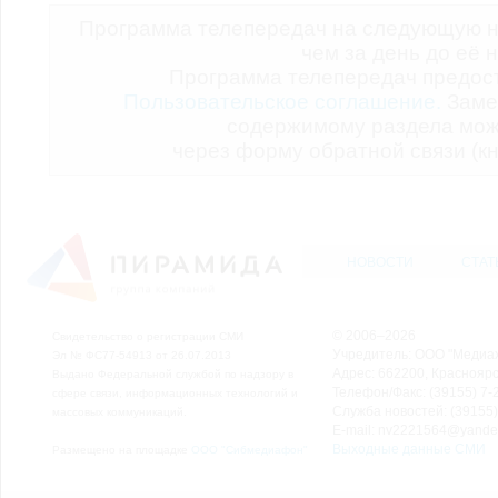
Программа телепередач на следующую н
чем за день до её 
Программа телепередач предо
Пользовательское соглашение.
Заме
содержимому раздела мож
через форму обратной связи (кн
НОВОСТИ
СТАТ
© 2006–2026
Свидетельство о регистрации СМИ
Учредитель: ООО "Медиа
Эл № ФС77-54913 от 26.07.2013
Адрес: 662200, Красноярск
Выдано Федеральной службой по надзору в
Телефон/Факс: (39155) 7-2
сфере связи, информационных технологий и
Служба новостей: (39155)
массовых коммуникаций.
E-mail: nv2221564@yande
Выходные данные СМИ
Размещено на площадке
ООО "Сибмедиафон"