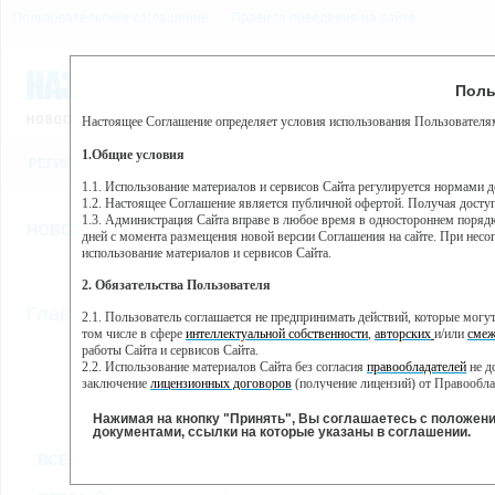
Пользовательское соглашение
Правила поведения на сайте
7 августа, пятница, 12:52
Предупр
Поль
Погода:
0°C, ночью 0°C
Настоящее Соглашение определяет условия использования Пользователям
Этот сайт использует сервис веб-аналитики Яндекс Метрика, пр
(далее — Яндекс).
1.Общие условия
РЕГИСТРАЦИЯ
ВО
Сервис Яндекс Метрика использует технологию “cookie” — неб
пользовательской активности.
1.1. Использование материалов и сервисов Сайта регулируется нормами 
1.2. Настоящее Соглашение является публичной офертой. Получая досту
Собранная при помощи cookie информация не может идентифици
1.3. Администрация Сайта вправе в любое время в одностороннем порядк
использовании вами данного сайта, собранная при помощи cooki
НОВОСТИ
СТАТЬИ
ОБЪЯВЛЕНИЯ
ВЕБКАМЕРЫ
ЕЩ
Яндекс будет обрабатывать эту информацию в интересах владель
дней с момента размещения новой версии Соглашения на сайте. При несог
активности на сайте. Яндекс обрабатывает эту информацию в п
использование материалов и сервисов Сайта.
Вы можете отказаться от использования cookies, выбрав соотв
2. Обязательства Пользователя
https://yandex.ru/support/metrika/general/opt-out.html Однако эт
//
Главная
ТВ-программа
2.1. Пользователь соглашается не предпринимать действий, которые мог
Нажимая на кнопку "Принять", Вы соглашаетесь на обработк
том числе в сфере
интеллектуальной собственности
,
авторских
и/или
смеж
работы Сайта и сервисов Сайта.
2.2. Использование материалов Сайта без согласия
правообладателей
не д
ПН
ВТ
СР
ЧТ
заключение
лицензионных договоров
(получение лицензий) от Правообла
14 января
15 января
16 января
18
17 января
2.3. При
цитировании
материалов Сайта, включая охраняемые авторские пр
2.4. Комментарии и иные записи Пользователя на Сайте не должны вступ
Нажимая на кнопку "Принять", Вы соглашаетесь с положен
морали и нравственности.
документами, ссылки на которые указаны в соглашении.
Все
Сериалы
Фильм
2.5. Пользователь предупрежден о том, что Администрация Сайта не несе
ВСЕ КАНАЛЫ
содержаться на сайте.
2.6. Пользователь согласен с тем, что Администрация Сайта не несет от