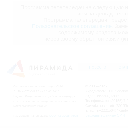
Программа телепередач на следующую н
чем за день до её 
Программа телепередач предо
Пользовательское соглашение.
Заме
содержимому раздела мож
через форму обратной связи (кн
НОВОСТИ
СТАТ
© 2006–2026
Свидетельство о регистрации СМИ
Учредитель: ООО "Медиа
Эл № ФС77-54913 от 26.07.2013
Адрес: 662200, Красноярск
Выдано Федеральной службой по надзору в
Телефон/Факс: (39155) 7-2
сфере связи, информационных технологий и
Служба новостей: (39155)
массовых коммуникаций.
E-mail: nv2221564@yande
Выходные данные СМИ
Размещено на площадке
ООО "Сибмедиафон"