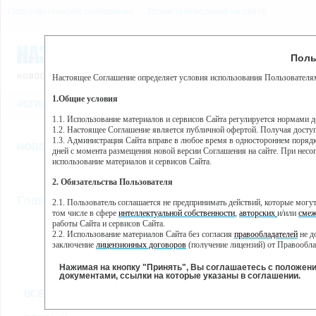
Пользовательское соглашение
Правила поведения на сайте
8 августа, суббота, 18:25
Предупр
Поль
Погода:
0°C, ночью 0°C
Настоящее Соглашение определяет условия использования Пользователям
Этот сайт использует сервис веб-аналитики Яндекс Метрика, пр
(далее — Яндекс).
1.Общие условия
РЕГИСТРАЦИЯ
ВО
Сервис Яндекс Метрика использует технологию “cookie” — неб
пользовательской активности.
1.1. Использование материалов и сервисов Сайта регулируется нормами 
1.2. Настоящее Соглашение является публичной офертой. Получая досту
Собранная при помощи cookie информация не может идентифици
1.3. Администрация Сайта вправе в любое время в одностороннем порядк
использовании вами данного сайта, собранная при помощи cooki
НОВОСТИ
СТАТЬИ
ОБЪЯВЛЕНИЯ
ВЕБКАМЕРЫ
ЕЩ
Яндекс будет обрабатывать эту информацию в интересах владель
дней с момента размещения новой версии Соглашения на сайте. При несог
активности на сайте. Яндекс обрабатывает эту информацию в п
использование материалов и сервисов Сайта.
Вы можете отказаться от использования cookies, выбрав соотв
2. Обязательства Пользователя
https://yandex.ru/support/metrika/general/opt-out.html Однако эт
//
Главная
ТВ-программа
2.1. Пользователь соглашается не предпринимать действий, которые мог
Нажимая на кнопку "Принять", Вы соглашаетесь на обработк
том числе в сфере
интеллектуальной собственности
,
авторских
и/или
смеж
работы Сайта и сервисов Сайта.
2.2. Использование материалов Сайта без согласия
правообладателей
не д
ПН
ВТ
СР
ЧТ
заключение
лицензионных договоров
(получение лицензий) от Правообла
18 ноября
19 ноября
20 ноября
21 ноября
22
2.3. При
цитировании
материалов Сайта, включая охраняемые авторские пр
2.4. Комментарии и иные записи Пользователя на Сайте не должны вступ
Нажимая на кнопку "Принять", Вы соглашаетесь с положен
морали и нравственности.
документами, ссылки на которые указаны в соглашении.
Все
Сериалы
Фильм
2.5. Пользователь предупрежден о том, что Администрация Сайта не несе
ВСЕ КАНАЛЫ
содержаться на сайте.
2.6. Пользователь согласен с тем, что Администрация Сайта не несет от