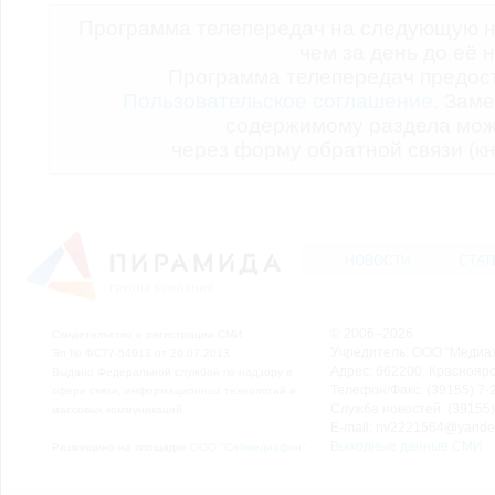
Программа телепередач на следующую н
чем за день до её 
Программа телепередач предо
Пользовательское соглашение.
Заме
содержимому раздела мож
через форму обратной связи (кн
НОВОСТИ
СТАТ
© 2006–2026
Свидетельство о регистрации СМИ
Учредитель: ООО "Медиа
Эл № ФС77-54913 от 26.07.2013
Адрес: 662200, Красноярск
Выдано Федеральной службой по надзору в
Телефон/Факс: (39155) 7-2
сфере связи, информационных технологий и
Служба новостей: (39155)
массовых коммуникаций.
E-mail: nv2221564@yande
Выходные данные СМИ
Размещено на площадке
ООО "Сибмедиафон"