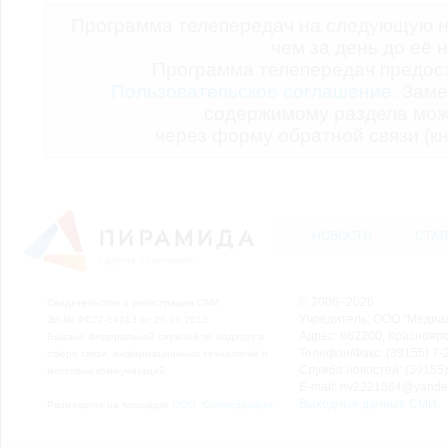
Программа телепередач на следующую н
чем за день до её 
Программа телепередач предо
Пользовательское соглашение.
Заме
содержимому раздела мож
через форму обратной связи (кн
НОВОСТИ
СТАТ
© 2006–2026
Свидетельство о регистрации СМИ
Учредитель: ООО "Медиа
Эл № ФС77-54913 от 26.07.2013
Адрес: 662200, Красноярск
Выдано Федеральной службой по надзору в
Телефон/Факс: (39155) 7-2
сфере связи, информационных технологий и
Служба новостей: (39155)
массовых коммуникаций.
E-mail: nv2221564@yande
Выходные данные СМИ
Размещено на площадке
ООО "Сибмедиафон"