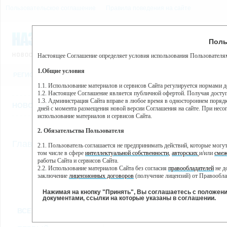
Пользовательское соглашение
Правила поведения на сайте
9 августа, воскресенье, 
Предупр
Поль
Погода:
0°C, ночью 0°C
Настоящее Соглашение определяет условия использования Пользователям
Этот сайт использует сервис веб-аналитики Яндекс Метрика, пр
(далее — Яндекс).
1.Общие условия
РЕГИСТРАЦИЯ
ВО
Сервис Яндекс Метрика использует технологию “cookie” — неб
пользовательской активности.
1.1. Использование материалов и сервисов Сайта регулируется нормами 
1.2. Настоящее Соглашение является публичной офертой. Получая досту
Собранная при помощи cookie информация не может идентифици
1.3. Администрация Сайта вправе в любое время в одностороннем порядк
использовании вами данного сайта, собранная при помощи cooki
НОВОСТИ
СТАТЬИ
ОБЪЯВЛЕНИЯ
ВЕБКАМЕРЫ
ЕЩ
Яндекс будет обрабатывать эту информацию в интересах владель
дней с момента размещения новой версии Соглашения на сайте. При несог
активности на сайте. Яндекс обрабатывает эту информацию в п
использование материалов и сервисов Сайта.
Вы можете отказаться от использования cookies, выбрав соотв
2. Обязательства Пользователя
https://yandex.ru/support/metrika/general/opt-out.html Однако эт
//
Главная
ТВ-программа
2.1. Пользователь соглашается не предпринимать действий, которые мог
Нажимая на кнопку "Принять", Вы соглашаетесь на обработк
том числе в сфере
интеллектуальной собственности
,
авторских
и/или
смеж
работы Сайта и сервисов Сайта.
2.2. Использование материалов Сайта без согласия
правообладателей
не д
ПН
ВТ
СР
ЧТ
заключение
лицензионных договоров
(получение лицензий) от Правообла
18 ноября
19 ноября
20 ноября
21 ноября
22
2.3. При
цитировании
материалов Сайта, включая охраняемые авторские пр
2.4. Комментарии и иные записи Пользователя на Сайте не должны вступ
Нажимая на кнопку "Принять", Вы соглашаетесь с положен
морали и нравственности.
документами, ссылки на которые указаны в соглашении.
Все
Сериалы
Фильм
2.5. Пользователь предупрежден о том, что Администрация Сайта не несе
ВСЕ КАНАЛЫ
содержаться на сайте.
2.6. Пользователь согласен с тем, что Администрация Сайта не несет от