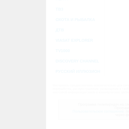
ТВ3
ОХОТА И РЫБАЛКА
ДТВ
VIASAT EXPLORER
TV1000
DISCOVERY CHANNEL
РУССКИЙ ИЛЛЮЗИОН
Материалы предназначены исключительно для личн
переработка, распространение, размещение в своб
массовой информации и/или в коммерческих целях
Программа телепередач на сле
Програм
Пользовательское соглашение.
За
через ф