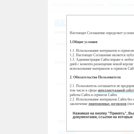
Пользовательское соглашение
Правила пове
Настоящее Соглашение определяет услови
Этот сайт использует сервис веб-ан
(далее — Яндекс).
1.Общие условия
РЕГИСТРАЦИЯ
Сервис Яндекс Метрика использует 
пользовательской активности.
1.1. Использование материалов и сервисо
1.2. Настоящее Соглашение является пуб
Собранная при помощи cookie инфор
1.3. Администрация Сайта вправе в любое
использовании вами данного сайта, 
НОВОСТИ
СТАТЬИ
ОБЪЯВЛЕНИ
Яндекс будет обрабатывать эту инфо
дней с момента размещения новой версии 
активности на сайте. Яндекс обраба
использование материалов и сервисов Сай
Вы можете отказаться от использова
2. Обязательства Пользователя
https://yandex.ru/support/metrika/gen
Главная
//
ТВ-программа
2.1. Пользователь соглашается не предпр
Нажимая на кнопку "Принять", Вы
том числе в сфере
интеллектуальной собст
работы Сайта и сервисов Сайта.
ПН
ВТ
2.2. Использование материалов Сайта без 
28 января
29 января
30
заключение
лицензионных договоров
(пол
2.3. При
цитировании
материалов Сайта, в
2.4. Комментарии и иные записи Пользова
Нажимая на кнопку "Принять", В
морали и нравственности.
документами, ссылки на которые 
ВСЕ КАНАЛЫ
2.5. Пользователь предупрежден о том, чт
содержаться на сайте.
С
2.6. Пользователь согласен с тем, что Ад
ПЕРВЫЙ
ПИРА